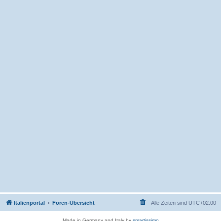
Italienportal
Foren-Übersicht
Alle Zeiten sind
UTC+02:00
Made in Germany and Italy by
smartissimo