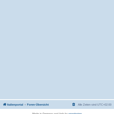
Italienportal
Foren-Übersicht
Alle Zeiten sind
UTC+02:00
Made in Germany and Italy by
smartissimo