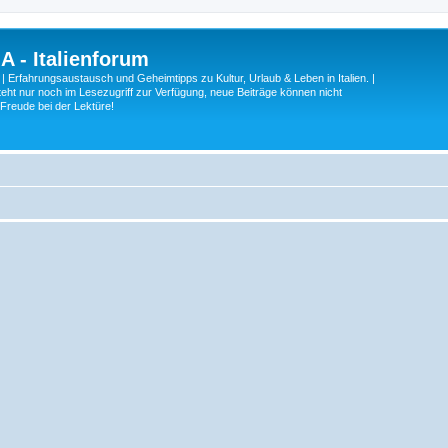
A - Italienforum
 | Erfahrungsaustausch und Geheimtipps zu Kultur, Urlaub & Leben in Italien. |
eht nur noch im Lesezugriff zur Verfügung, neue Beiträge können nicht
 Freude bei der Lektüre!