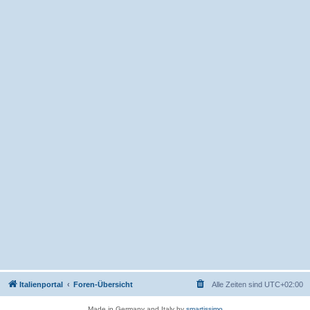
Italienportal
Foren-Übersicht
Alle Zeiten sind
UTC+02:00
Made in Germany and Italy by
smartissimo