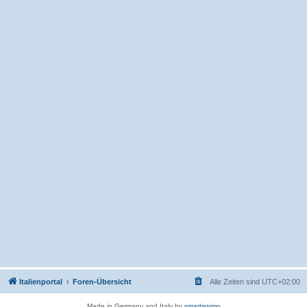
Italienportal
Foren-Übersicht
Alle Zeiten sind
UTC+02:00
Made in Germany and Italy by
smartissimo