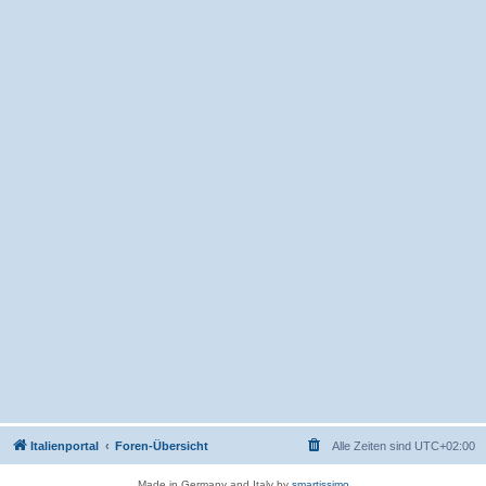
Italienportal
Foren-Übersicht
Alle Zeiten sind
UTC+02:00
Made in Germany and Italy by
smartissimo