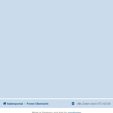
Italienportal
Foren-Übersicht
Alle Zeiten sind
UTC+02:00
Made in Germany and Italy by
smartissimo