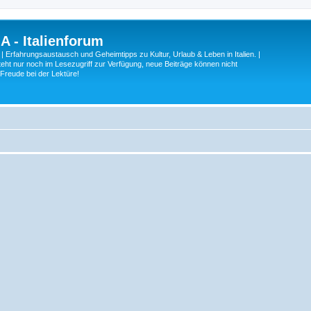
A - Italienforum
 | Erfahrungsaustausch und Geheimtipps zu Kultur, Urlaub & Leben in Italien. |
eht nur noch im Lesezugriff zur Verfügung, neue Beiträge können nicht
 Freude bei der Lektüre!