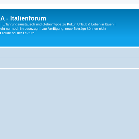
A - Italienforum
 | Erfahrungsaustausch und Geheimtipps zu Kultur, Urlaub & Leben in Italien. |
eht nur noch im Lesezugriff zur Verfügung, neue Beiträge können nicht
 Freude bei der Lektüre!