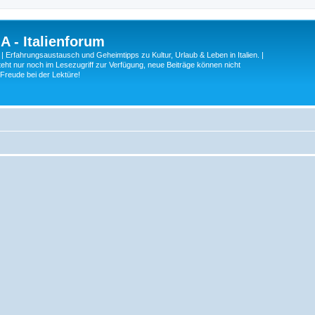
A - Italienforum
 | Erfahrungsaustausch und Geheimtipps zu Kultur, Urlaub & Leben in Italien. |
eht nur noch im Lesezugriff zur Verfügung, neue Beiträge können nicht
 Freude bei der Lektüre!