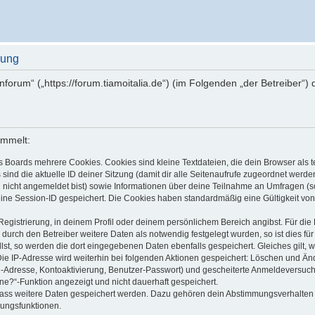
rung
ienforum“ („https://forum.tiamoitalia.de“) (im Folgenden „der Betreiber
ammelt:
s Boards mehrere Cookies. Cookies sind kleine Textdateien, die dein Browser als
 sind die aktuelle ID deiner Sitzung (damit dir alle Seitenaufrufe zugeordnet werd
u nicht angemeldet bist) sowie Informationen über deine Teilnahme an Umfragen (s
eine Session-ID gespeichert. Die Cookies haben standardmäßig eine Gültigkeit von 
Registrierung, in deinem Profil oder deinem persönlichem Bereich angibst. Für di
rch den Betreiber weitere Daten als notwendig festgelegt wurden, so ist dies für 
llst, so werden die dort eingegebenen Daten ebenfalls gespeichert. Gleiches gilt, 
Die IP-Adresse wird weiterhin bei folgenden Aktionen gespeichert: Löschen und Än
l-Adresse, Kontoaktivierung, Benutzer-Passwort) und gescheiterte Anmeldeversuch
ine?“-Funktion angezeigt und nicht dauerhaft gespeichert.
 dass weitere Daten gespeichert werden. Dazu gehören dein Abstimmungsverhalten
gungsfunktionen.