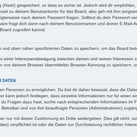
(Hash) gespeichert, so dass es sicher ist. Jedoch wird dir empfohlen, 
ssel zu deinem Benutzerkonto für das Board, also geh mit ihm sorgsam
htigterweise nach deinem Passwort fragen. Solltest du dein Passwort v
are fragt dich dann nach deinem Benutzernamen und deiner E-Mail-Ad
Board zugreifen kannst.
en und oben näher spezifizierten Daten zu speichern, um das Board bet
en einer Interessenabwägung zwischen deinen und seinen Interessen sow
r von deinem Browser übermittelter Browser-Kennung zu speichern, so
R DATEN
n Personen zu ermöglichen. Du bist dir daher bewusst, dass die Daten d
ber kann jedoch festlegen, dass einzelne Informationen nur für einen ei
n du Fragen dazu hast, suche nach entsprechenden Informationen im Fo
n Betreiber und von ihm beauftragte Personen (Administratoren) zugäng
r nur mit deiner Zustimmung an Dritte weitergeben. Dies gilt nicht, s
n) verpflichtet ist oder die Daten zur Durchsetzung rechtlicher Interes