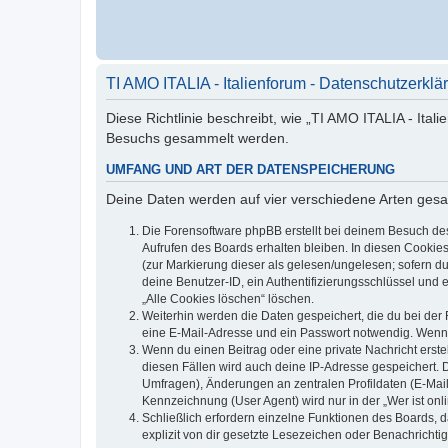
TI AMO ITALIA - Italienforum - Datenschutzerklä
Diese Richtlinie beschreibt, wie „TI AMO ITALIA - Ital
Besuchs gesammelt werden.
UMFANG UND ART DER DATENSPEICHERUNG
Deine Daten werden auf vier verschiedene Arten ges
Die Forensoftware phpBB erstellt bei deinem Besuch de
Aufrufen des Boards erhalten bleiben. In diesen Cookies
(zur Markierung dieser als gelesen/ungelesen; sofern d
deine Benutzer-ID, ein Authentifizierungsschlüssel und 
„Alle Cookies löschen“ löschen.
Weiterhin werden die Daten gespeichert, die du bei der 
eine E-Mail-Adresse und ein Passwort notwendig. Wenn du
Wenn du einen Beitrag oder eine private Nachricht erste
diesen Fällen wird auch deine IP-Adresse gespeichert. 
Umfragen), Änderungen an zentralen Profildaten (E-Mai
Kennzeichnung (User Agent) wird nur in der „Wer ist onl
Schließlich erfordern einzelne Funktionen des Boards,
explizit von dir gesetzte Lesezeichen oder Benachrichti