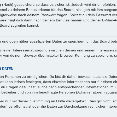
(Hash) gespeichert, so dass es sicher ist. Jedoch wird dir empfohlen, 
ssel zu deinem Benutzerkonto für das Board, also geh mit ihm sorgsam
htigterweise nach deinem Passwort fragen. Solltest du dein Passwort v
are fragt dich dann nach deinem Benutzernamen und deiner E-Mail-Ad
Board zugreifen kannst.
en und oben näher spezifizierten Daten zu speichern, um das Board bet
en einer Interessenabwägung zwischen deinen und seinen Interessen sow
r von deinem Browser übermittelter Browser-Kennung zu speichern, so
R DATEN
n Personen zu ermöglichen. Du bist dir daher bewusst, dass die Daten d
ber kann jedoch festlegen, dass einzelne Informationen nur für einen ei
n du Fragen dazu hast, suche nach entsprechenden Informationen im Fo
n Betreiber und von ihm beauftragte Personen (Administratoren) zugäng
r nur mit deiner Zustimmung an Dritte weitergeben. Dies gilt nicht, s
n) verpflichtet ist oder die Daten zur Durchsetzung rechtlicher Interes