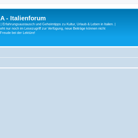
A - Italienforum
 | Erfahrungsaustausch und Geheimtipps zu Kultur, Urlaub & Leben in Italien. |
eht nur noch im Lesezugriff zur Verfügung, neue Beiträge können nicht
 Freude bei der Lektüre!