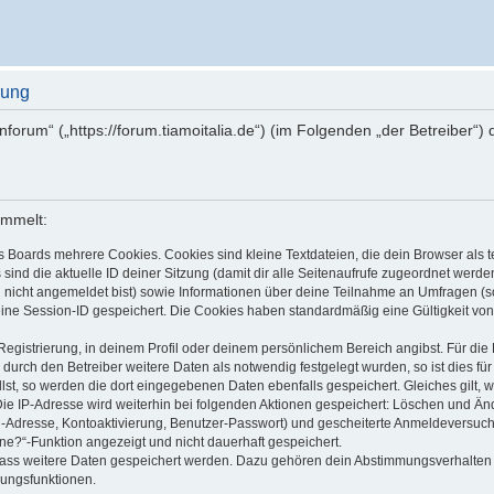
rung
ienforum“ („https://forum.tiamoitalia.de“) (im Folgenden „der Betreiber
ammelt:
s Boards mehrere Cookies. Cookies sind kleine Textdateien, die dein Browser als
 sind die aktuelle ID deiner Sitzung (damit dir alle Seitenaufrufe zugeordnet werd
u nicht angemeldet bist) sowie Informationen über deine Teilnahme an Umfragen (s
eine Session-ID gespeichert. Die Cookies haben standardmäßig eine Gültigkeit von 
Registrierung, in deinem Profil oder deinem persönlichem Bereich angibst. Für di
rch den Betreiber weitere Daten als notwendig festgelegt wurden, so ist dies für 
llst, so werden die dort eingegebenen Daten ebenfalls gespeichert. Gleiches gilt, 
Die IP-Adresse wird weiterhin bei folgenden Aktionen gespeichert: Löschen und Än
l-Adresse, Kontoaktivierung, Benutzer-Passwort) und gescheiterte Anmeldeversuch
ine?“-Funktion angezeigt und nicht dauerhaft gespeichert.
 dass weitere Daten gespeichert werden. Dazu gehören dein Abstimmungsverhalten
gungsfunktionen.