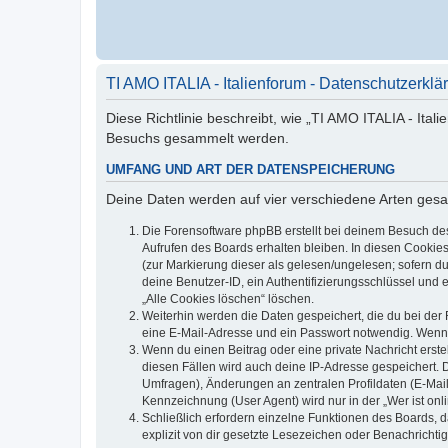
TI AMO ITALIA - Italienforum - Datenschutzerklä
Diese Richtlinie beschreibt, wie „TI AMO ITALIA - Ital
Besuchs gesammelt werden.
UMFANG UND ART DER DATENSPEICHERUNG
Deine Daten werden auf vier verschiedene Arten ges
Die Forensoftware phpBB erstellt bei deinem Besuch de
Aufrufen des Boards erhalten bleiben. In diesen Cookies
(zur Markierung dieser als gelesen/ungelesen; sofern d
deine Benutzer-ID, ein Authentifizierungsschlüssel und 
„Alle Cookies löschen“ löschen.
Weiterhin werden die Daten gespeichert, die du bei der 
eine E-Mail-Adresse und ein Passwort notwendig. Wenn du
Wenn du einen Beitrag oder eine private Nachricht erste
diesen Fällen wird auch deine IP-Adresse gespeichert. 
Umfragen), Änderungen an zentralen Profildaten (E-Mai
Kennzeichnung (User Agent) wird nur in der „Wer ist onl
Schließlich erfordern einzelne Funktionen des Boards,
explizit von dir gesetzte Lesezeichen oder Benachrichti