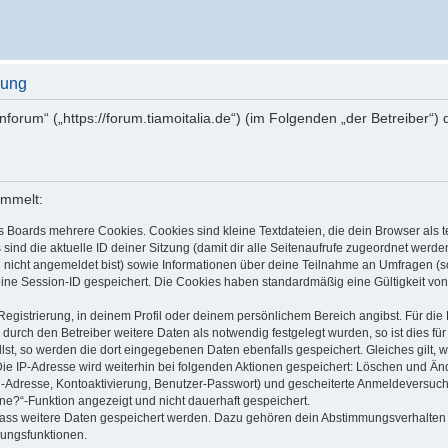
rung
ienforum“ („https://forum.tiamoitalia.de“) (im Folgenden „der Betreiber
ammelt:
s Boards mehrere Cookies. Cookies sind kleine Textdateien, die dein Browser als
 sind die aktuelle ID deiner Sitzung (damit dir alle Seitenaufrufe zugeordnet werd
u nicht angemeldet bist) sowie Informationen über deine Teilnahme an Umfragen (s
eine Session-ID gespeichert. Die Cookies haben standardmäßig eine Gültigkeit von 
Registrierung, in deinem Profil oder deinem persönlichem Bereich angibst. Für di
rch den Betreiber weitere Daten als notwendig festgelegt wurden, so ist dies für 
llst, so werden die dort eingegebenen Daten ebenfalls gespeichert. Gleiches gilt, 
Die IP-Adresse wird weiterhin bei folgenden Aktionen gespeichert: Löschen und Än
l-Adresse, Kontoaktivierung, Benutzer-Passwort) und gescheiterte Anmeldeversuch
ine?“-Funktion angezeigt und nicht dauerhaft gespeichert.
 dass weitere Daten gespeichert werden. Dazu gehören dein Abstimmungsverhalten
gungsfunktionen.