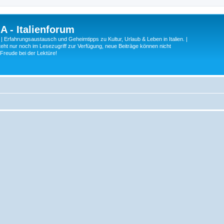
A - Italienforum
 | Erfahrungsaustausch und Geheimtipps zu Kultur, Urlaub & Leben in Italien. |
eht nur noch im Lesezugriff zur Verfügung, neue Beiträge können nicht
 Freude bei der Lektüre!