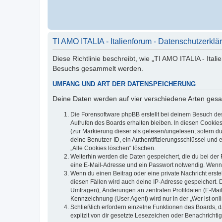
TI AMO ITALIA - Italienforum - Datenschutzerklä
Diese Richtlinie beschreibt, wie „TI AMO ITALIA - Ital
Besuchs gesammelt werden.
UMFANG UND ART DER DATENSPEICHERUNG
Deine Daten werden auf vier verschiedene Arten ges
Die Forensoftware phpBB erstellt bei deinem Besuch de
Aufrufen des Boards erhalten bleiben. In diesen Cookies
(zur Markierung dieser als gelesen/ungelesen; sofern d
deine Benutzer-ID, ein Authentifizierungsschlüssel und 
„Alle Cookies löschen“ löschen.
Weiterhin werden die Daten gespeichert, die du bei der 
eine E-Mail-Adresse und ein Passwort notwendig. Wenn du
Wenn du einen Beitrag oder eine private Nachricht erste
diesen Fällen wird auch deine IP-Adresse gespeichert. 
Umfragen), Änderungen an zentralen Profildaten (E-Mai
Kennzeichnung (User Agent) wird nur in der „Wer ist onl
Schließlich erfordern einzelne Funktionen des Boards,
explizit von dir gesetzte Lesezeichen oder Benachrichti