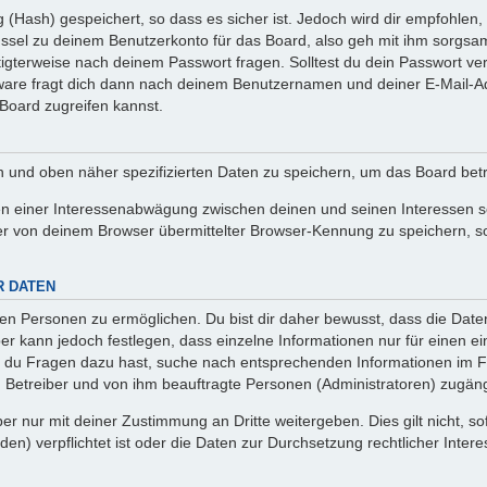
(Hash) gespeichert, so dass es sicher ist. Jedoch wird dir empfohlen, 
ssel zu deinem Benutzerkonto für das Board, also geh mit ihm sorgsam
htigterweise nach deinem Passwort fragen. Solltest du dein Passwort v
are fragt dich dann nach deinem Benutzernamen und deiner E-Mail-Ad
Board zugreifen kannst.
en und oben näher spezifizierten Daten zu speichern, um das Board bet
en einer Interessenabwägung zwischen deinen und seinen Interessen sow
r von deinem Browser übermittelter Browser-Kennung zu speichern, so
R DATEN
n Personen zu ermöglichen. Du bist dir daher bewusst, dass die Daten d
ber kann jedoch festlegen, dass einzelne Informationen nur für einen ei
n du Fragen dazu hast, suche nach entsprechenden Informationen im Fo
n Betreiber und von ihm beauftragte Personen (Administratoren) zugäng
r nur mit deiner Zustimmung an Dritte weitergeben. Dies gilt nicht, s
n) verpflichtet ist oder die Daten zur Durchsetzung rechtlicher Interes