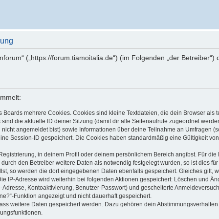
rung
ienforum“ („https://forum.tiamoitalia.de“) (im Folgenden „der Betreiber
ammelt:
s Boards mehrere Cookies. Cookies sind kleine Textdateien, die dein Browser als
 sind die aktuelle ID deiner Sitzung (damit dir alle Seitenaufrufe zugeordnet werd
u nicht angemeldet bist) sowie Informationen über deine Teilnahme an Umfragen (s
eine Session-ID gespeichert. Die Cookies haben standardmäßig eine Gültigkeit von 
Registrierung, in deinem Profil oder deinem persönlichem Bereich angibst. Für di
rch den Betreiber weitere Daten als notwendig festgelegt wurden, so ist dies für 
llst, so werden die dort eingegebenen Daten ebenfalls gespeichert. Gleiches gilt, 
Die IP-Adresse wird weiterhin bei folgenden Aktionen gespeichert: Löschen und Än
l-Adresse, Kontoaktivierung, Benutzer-Passwort) und gescheiterte Anmeldeversuch
ine?“-Funktion angezeigt und nicht dauerhaft gespeichert.
 dass weitere Daten gespeichert werden. Dazu gehören dein Abstimmungsverhalten
gungsfunktionen.