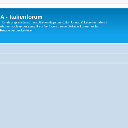
A - Italienforum
 | Erfahrungsaustausch und Geheimtipps zu Kultur, Urlaub & Leben in Italien. |
eht nur noch im Lesezugriff zur Verfügung, neue Beiträge können nicht
 Freude bei der Lektüre!