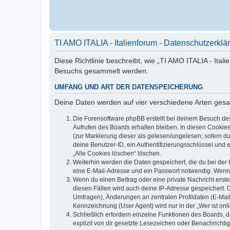
TI AMO ITALIA - Italienforum - Datenschutzerklä
Diese Richtlinie beschreibt, wie „TI AMO ITALIA - Ital
Besuchs gesammelt werden.
UMFANG UND ART DER DATENSPEICHERUNG
Deine Daten werden auf vier verschiedene Arten ges
Die Forensoftware phpBB erstellt bei deinem Besuch de
Aufrufen des Boards erhalten bleiben. In diesen Cookies
(zur Markierung dieser als gelesen/ungelesen; sofern d
deine Benutzer-ID, ein Authentifizierungsschlüssel und 
„Alle Cookies löschen“ löschen.
Weiterhin werden die Daten gespeichert, die du bei der 
eine E-Mail-Adresse und ein Passwort notwendig. Wenn du
Wenn du einen Beitrag oder eine private Nachricht erste
diesen Fällen wird auch deine IP-Adresse gespeichert. 
Umfragen), Änderungen an zentralen Profildaten (E-Mai
Kennzeichnung (User Agent) wird nur in der „Wer ist onl
Schließlich erfordern einzelne Funktionen des Boards,
explizit von dir gesetzte Lesezeichen oder Benachrichti