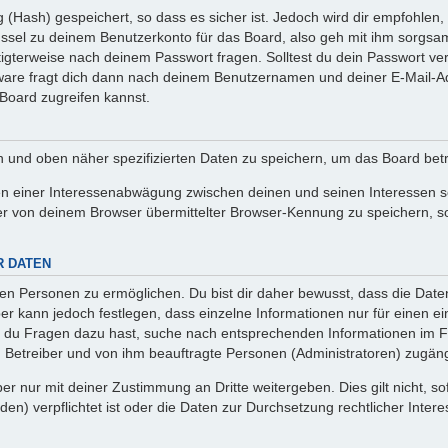
(Hash) gespeichert, so dass es sicher ist. Jedoch wird dir empfohlen, 
ssel zu deinem Benutzerkonto für das Board, also geh mit ihm sorgsam
htigterweise nach deinem Passwort fragen. Solltest du dein Passwort v
are fragt dich dann nach deinem Benutzernamen und deiner E-Mail-Ad
Board zugreifen kannst.
en und oben näher spezifizierten Daten zu speichern, um das Board bet
en einer Interessenabwägung zwischen deinen und seinen Interessen sow
r von deinem Browser übermittelter Browser-Kennung zu speichern, so
R DATEN
n Personen zu ermöglichen. Du bist dir daher bewusst, dass die Daten d
ber kann jedoch festlegen, dass einzelne Informationen nur für einen ei
n du Fragen dazu hast, suche nach entsprechenden Informationen im Fo
n Betreiber und von ihm beauftragte Personen (Administratoren) zugäng
r nur mit deiner Zustimmung an Dritte weitergeben. Dies gilt nicht, s
n) verpflichtet ist oder die Daten zur Durchsetzung rechtlicher Interes