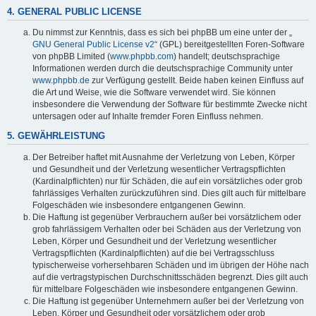
4. GENERAL PUBLIC LICENSE
Du nimmst zur Kenntnis, dass es sich bei phpBB um eine unter der „
GNU General Public License v2
“ (GPL) bereitgestellten Foren-Software
von phpBB Limited (
www.phpbb.com
) handelt; deutschsprachige
Informationen werden durch die deutschsprachige Community unter
www.phpbb.de
zur Verfügung gestellt. Beide haben keinen Einfluss auf
die Art und Weise, wie die Software verwendet wird. Sie können
insbesondere die Verwendung der Software für bestimmte Zwecke nicht
untersagen oder auf Inhalte fremder Foren Einfluss nehmen.
5. GEWÄHRLEISTUNG
Der Betreiber haftet mit Ausnahme der Verletzung von Leben, Körper
und Gesundheit und der Verletzung wesentlicher Vertragspflichten
(Kardinalpflichten) nur für Schäden, die auf ein vorsätzliches oder grob
fahrlässiges Verhalten zurückzuführen sind. Dies gilt auch für mittelbare
Folgeschäden wie insbesondere entgangenen Gewinn.
Die Haftung ist gegenüber Verbrauchern außer bei vorsätzlichem oder
grob fahrlässigem Verhalten oder bei Schäden aus der Verletzung von
Leben, Körper und Gesundheit und der Verletzung wesentlicher
Vertragspflichten (Kardinalpflichten) auf die bei Vertragsschluss
typischerweise vorhersehbaren Schäden und im übrigen der Höhe nach
auf die vertragstypischen Durchschnittsschäden begrenzt. Dies gilt auch
für mittelbare Folgeschäden wie insbesondere entgangenen Gewinn.
Die Haftung ist gegenüber Unternehmern außer bei der Verletzung von
Leben, Körper und Gesundheit oder vorsätzlichem oder grob