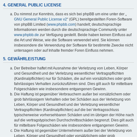
4. GENERAL PUBLIC LICENSE
Du nimmst zur Kenntnis, dass es sich bei phpBB um eine unter der „
GNU General Public License v2
“ (GPL) bereitgestellten Foren-Software
von phpBB Limited (
www.phpbb.com
) handelt; deutschsprachige
Informationen werden durch die deutschsprachige Community unter
www.phpbb.de
zur Verfügung gestellt. Beide haben keinen Einfluss auf
die Art und Weise, wie die Software verwendet wird. Sie können
insbesondere die Verwendung der Software für bestimmte Zwecke nicht
untersagen oder auf Inhalte fremder Foren Einfluss nehmen.
5. GEWÄHRLEISTUNG
Der Betreiber haftet mit Ausnahme der Verletzung von Leben, Körper
und Gesundheit und der Verletzung wesentlicher Vertragspflichten
(Kardinalpflichten) nur für Schäden, die auf ein vorsätzliches oder grob
fahrlässiges Verhalten zurückzuführen sind. Dies gilt auch für mittelbare
Folgeschäden wie insbesondere entgangenen Gewinn.
Die Haftung ist gegenüber Verbrauchern außer bei vorsätzlichem oder
grob fahrlässigem Verhalten oder bei Schäden aus der Verletzung von
Leben, Körper und Gesundheit und der Verletzung wesentlicher
Vertragspflichten (Kardinalpflichten) auf die bei Vertragsschluss
typischerweise vorhersehbaren Schäden und im übrigen der Höhe nach
auf die vertragstypischen Durchschnittsschäden begrenzt. Dies gilt auch
für mittelbare Folgeschäden wie insbesondere entgangenen Gewinn.
Die Haftung ist gegenüber Unternehmern außer bei der Verletzung von
Leben, Körper und Gesundheit oder vorsätzlichem oder grob