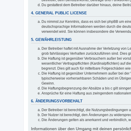
Du gestattest dem Betreiber darüber hinaus, deine Beit
4. GENERAL PUBLIC LICENSE
Du nimmst zur Kenntnis, dass es sich bei phpBB um eine
deutschsprachige Informationen werden durch die deu
verwendet wird. Sie können insbesondere die Verwendun
5. GEWÄHRLEISTUNG
Der Betreiber haftet mit Ausnahme der Verletzung von Le
grob fahrlässiges Verhalten zurückzuführen sind. Dies 
Die Haftung ist gegenüber Verbrauchern außer bei vors
wesentlicher Vertragspflichten (Kardinalpflichten) auf
begrenzt. Dies gilt auch für mittelbare Folgeschäden 
Die Haftung ist gegenüber Unternehmern außer bei der V
typischerweise vorhersehbaren Schäden und im Übrigen 
Gewinn.
Die Haftungsbegrenzung der Absätze a bis c gilt sinnge
Ansprüche für eine Haftung aus zwingendem nationalem
6. ÄNDERUNGSVORBEHALT
Der Betreiber ist berechtigt, die Nutzungsbedingungen 
Der Nutzer ist berechtigt, den Änderungen zu widerspre
Die Änderungen gelten als anerkannt und verbindlich, 
Informationen über den Umgang mit deinen persönlich