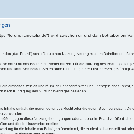
ungen
https://forum.tiamoitalia.de“) wird zwischen dir und dem Betreiber ein 
olgenden „das Board“) schließt du einen Nutzungsvertrag mit dem Betreiber des Boar
 so darfst du das Board nicht weiter nutzen. Für die Nutzung des Boards gelten jew
sen und kann von beiden Seiten ohne Einhaltung einer Frist jederzeit gekündigt w
ber ein einfaches, zeitlich und räumlich unbeschränktes und unentgeltliches Recht
auch nach Kündigung des Nutzungsvertrages bestehen.
ine Inhalte enthält, die gegen geltendes Recht oder die guten Sitten verstoßen. Du 
 zu verwenden.
erstößen gegen diese Nutzungsbedingungen oder anderer im Board veröffentlichte
ßen und dir ein Hausverbot erteilen.
ortung für die Inhalte von Beiträgen übernimmt, die er nicht selbst erstellt hat od
jederzeit zu löschen oder zu sperren.