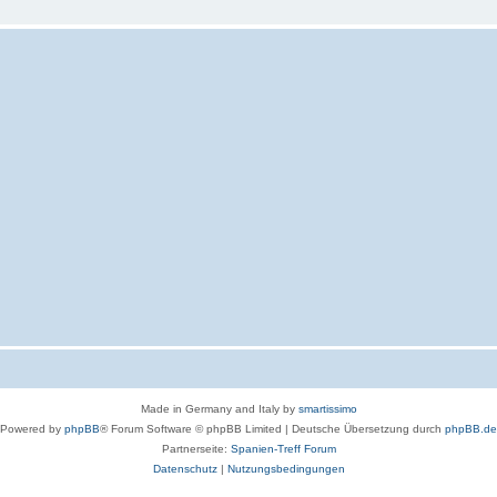
Made in Germany and Italy by
smartissimo
Powered by
phpBB
® Forum Software © phpBB Limited
|
Deutsche Übersetzung durch
phpBB.de
Partnerseite:
Spanien-Treff Forum
Datenschutz
|
Nutzungsbedingungen