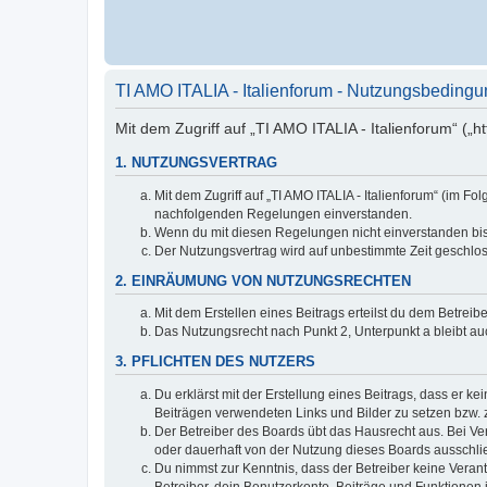
TI AMO ITALIA - Italienforum - Nutzungsbeding
Mit dem Zugriff auf „TI AMO ITALIA - Italienforum“ („
1. NUTZUNGSVERTRAG
Mit dem Zugriff auf „TI AMO ITALIA - Italienforum“ (im F
nachfolgenden Regelungen einverstanden.
Wenn du mit diesen Regelungen nicht einverstanden bist,
Der Nutzungsvertrag wird auf unbestimmte Zeit geschlos
2. EINRÄUMUNG VON NUTZUNGSRECHTEN
Mit dem Erstellen eines Beitrags erteilst du dem Betrei
Das Nutzungsrecht nach Punkt 2, Unterpunkt a bleibt 
3. PFLICHTEN DES NUTZERS
Du erklärst mit der Erstellung eines Beitrags, dass er ke
Beiträgen verwendeten Links und Bilder zu setzen bzw.
Der Betreiber des Boards übt das Hausrecht aus. Bei V
oder dauerhaft von der Nutzung dieses Boards ausschlie
Du nimmst zur Kenntnis, dass der Betreiber keine Verantw
Betreiber, dein Benutzerkonto, Beiträge und Funktionen 