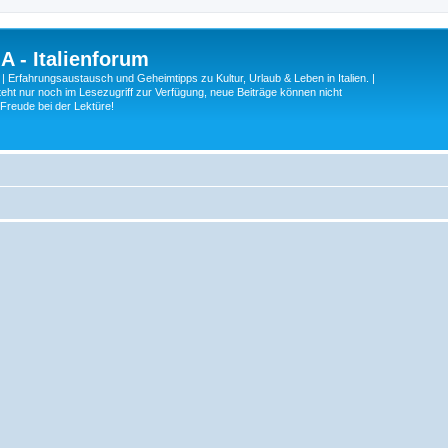
A - Italienforum
 | Erfahrungsaustausch und Geheimtipps zu Kultur, Urlaub & Leben in Italien. |
eht nur noch im Lesezugriff zur Verfügung, neue Beiträge können nicht
 Freude bei der Lektüre!