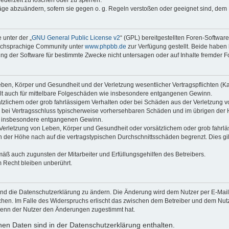
räge abzuändern, sofern sie gegen o. g. Regeln verstoßen oder geeignet sind, dem
 unter der „
GNU General Public License v2
“ (GPL) bereitgestellten Foren-Softwar
tschsprachige Community unter
www.phpbb.de
zur Verfügung gestellt. Beide haben 
g der Software für bestimmte Zwecke nicht untersagen oder auf Inhalte fremder F
ben, Körper und Gesundheit und der Verletzung wesentlicher Vertragspflichten (Kard
gilt auch für mittelbare Folgeschäden wie insbesondere entgangenen Gewinn.
ätzlichem oder grob fahrlässigem Verhalten oder bei Schäden aus der Verletzung 
 die bei Vertragsschluss typischerweise vorhersehbaren Schäden und im übrigen de
wie insbesondere entgangenen Gewinn.
erletzung von Leben, Körper und Gesundheit oder vorsätzlichem oder grob fahrläs
der Höhe nach auf die vertragstypischen Durchschnittsschäden begrenzt. Dies gi
mäß auch zugunsten der Mitarbeiter und Erfüllungsgehilfen des Betreibers.
 Recht bleiben unberührt.
und die Datenschutzerklärung zu ändern. Die Änderung wird dem Nutzer per E-Mail m
chen. Im Falle des Widerspruchs erlischt das zwischen dem Betreiber und dem Nutze
wenn der Nutzer den Änderungen zugestimmt hat.
en Daten sind in der Datenschutzerklärung enthalten.