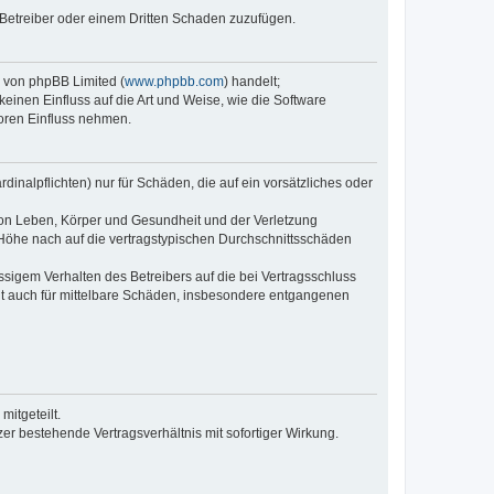
 Betreiber oder einem Dritten Schaden zuzufügen.
e von phpBB Limited (
www.phpbb.com
) handelt;
keinen Einfluss auf die Art und Weise, wie die Software
oren Einfluss nehmen.
inalpflichten) nur für Schäden, die auf ein vorsätzliches oder
von Leben, Körper und Gesundheit und der Verletzung
r Höhe nach auf die vertragstypischen Durchschnittsschäden
sigem Verhalten des Betreibers auf die bei Vertragsschluss
lt auch für mittelbare Schäden, insbesondere entgangenen
itgeteilt.
r bestehende Vertragsverhältnis mit sofortiger Wirkung.