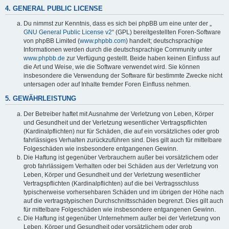
4. GENERAL PUBLIC LICENSE
Du nimmst zur Kenntnis, dass es sich bei phpBB um eine unter der „
GNU General Public License v2
“ (GPL) bereitgestellten Foren-Software
von phpBB Limited (
www.phpbb.com
) handelt; deutschsprachige
Informationen werden durch die deutschsprachige Community unter
www.phpbb.de
zur Verfügung gestellt. Beide haben keinen Einfluss auf
die Art und Weise, wie die Software verwendet wird. Sie können
insbesondere die Verwendung der Software für bestimmte Zwecke nicht
untersagen oder auf Inhalte fremder Foren Einfluss nehmen.
5. GEWÄHRLEISTUNG
Der Betreiber haftet mit Ausnahme der Verletzung von Leben, Körper
und Gesundheit und der Verletzung wesentlicher Vertragspflichten
(Kardinalpflichten) nur für Schäden, die auf ein vorsätzliches oder grob
fahrlässiges Verhalten zurückzuführen sind. Dies gilt auch für mittelbare
Folgeschäden wie insbesondere entgangenen Gewinn.
Die Haftung ist gegenüber Verbrauchern außer bei vorsätzlichem oder
grob fahrlässigem Verhalten oder bei Schäden aus der Verletzung von
Leben, Körper und Gesundheit und der Verletzung wesentlicher
Vertragspflichten (Kardinalpflichten) auf die bei Vertragsschluss
typischerweise vorhersehbaren Schäden und im übrigen der Höhe nach
auf die vertragstypischen Durchschnittsschäden begrenzt. Dies gilt auch
für mittelbare Folgeschäden wie insbesondere entgangenen Gewinn.
Die Haftung ist gegenüber Unternehmern außer bei der Verletzung von
Leben, Körper und Gesundheit oder vorsätzlichem oder grob