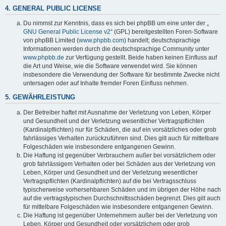
4. GENERAL PUBLIC LICENSE
Du nimmst zur Kenntnis, dass es sich bei phpBB um eine unter der „
GNU General Public License v2
“ (GPL) bereitgestellten Foren-Software
von phpBB Limited (
www.phpbb.com
) handelt; deutschsprachige
Informationen werden durch die deutschsprachige Community unter
www.phpbb.de
zur Verfügung gestellt. Beide haben keinen Einfluss auf
die Art und Weise, wie die Software verwendet wird. Sie können
insbesondere die Verwendung der Software für bestimmte Zwecke nicht
untersagen oder auf Inhalte fremder Foren Einfluss nehmen.
5. GEWÄHRLEISTUNG
Der Betreiber haftet mit Ausnahme der Verletzung von Leben, Körper
und Gesundheit und der Verletzung wesentlicher Vertragspflichten
(Kardinalpflichten) nur für Schäden, die auf ein vorsätzliches oder grob
fahrlässiges Verhalten zurückzuführen sind. Dies gilt auch für mittelbare
Folgeschäden wie insbesondere entgangenen Gewinn.
Die Haftung ist gegenüber Verbrauchern außer bei vorsätzlichem oder
grob fahrlässigem Verhalten oder bei Schäden aus der Verletzung von
Leben, Körper und Gesundheit und der Verletzung wesentlicher
Vertragspflichten (Kardinalpflichten) auf die bei Vertragsschluss
typischerweise vorhersehbaren Schäden und im übrigen der Höhe nach
auf die vertragstypischen Durchschnittsschäden begrenzt. Dies gilt auch
für mittelbare Folgeschäden wie insbesondere entgangenen Gewinn.
Die Haftung ist gegenüber Unternehmern außer bei der Verletzung von
Leben, Körper und Gesundheit oder vorsätzlichem oder grob