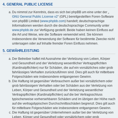
4. GENERAL PUBLIC LICENSE
Du nimmst zur Kenntnis, dass es sich bei phpBB um eine unter der „
GNU General Public License v2
“ (GPL) bereitgestellten Foren-Software
von phpBB Limited (
www.phpbb.com
) handelt; deutschsprachige
Informationen werden durch die deutschsprachige Community unter
www.phpbb.de
zur Verfügung gestellt. Beide haben keinen Einfluss auf
die Art und Weise, wie die Software verwendet wird. Sie können
insbesondere die Verwendung der Software für bestimmte Zwecke nicht
untersagen oder auf Inhalte fremder Foren Einfluss nehmen.
5. GEWÄHRLEISTUNG
Der Betreiber haftet mit Ausnahme der Verletzung von Leben, Körper
und Gesundheit und der Verletzung wesentlicher Vertragspflichten
(Kardinalpflichten) nur für Schäden, die auf ein vorsätzliches oder grob
fahrlässiges Verhalten zurückzuführen sind. Dies gilt auch für mittelbare
Folgeschäden wie insbesondere entgangenen Gewinn.
Die Haftung ist gegenüber Verbrauchern außer bei vorsätzlichem oder
grob fahrlässigem Verhalten oder bei Schäden aus der Verletzung von
Leben, Körper und Gesundheit und der Verletzung wesentlicher
Vertragspflichten (Kardinalpflichten) auf die bei Vertragsschluss
typischerweise vorhersehbaren Schäden und im übrigen der Höhe nach
auf die vertragstypischen Durchschnittsschäden begrenzt. Dies gilt auch
für mittelbare Folgeschäden wie insbesondere entgangenen Gewinn.
Die Haftung ist gegenüber Unternehmern außer bei der Verletzung von
Leben, Körper und Gesundheit oder vorsätzlichem oder grob