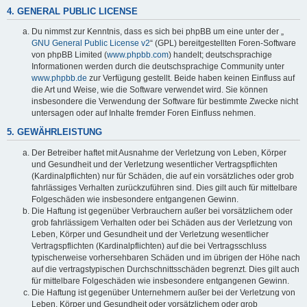
4. GENERAL PUBLIC LICENSE
Du nimmst zur Kenntnis, dass es sich bei phpBB um eine unter der „
GNU General Public License v2
“ (GPL) bereitgestellten Foren-Software
von phpBB Limited (
www.phpbb.com
) handelt; deutschsprachige
Informationen werden durch die deutschsprachige Community unter
www.phpbb.de
zur Verfügung gestellt. Beide haben keinen Einfluss auf
die Art und Weise, wie die Software verwendet wird. Sie können
insbesondere die Verwendung der Software für bestimmte Zwecke nicht
untersagen oder auf Inhalte fremder Foren Einfluss nehmen.
5. GEWÄHRLEISTUNG
Der Betreiber haftet mit Ausnahme der Verletzung von Leben, Körper
und Gesundheit und der Verletzung wesentlicher Vertragspflichten
(Kardinalpflichten) nur für Schäden, die auf ein vorsätzliches oder grob
fahrlässiges Verhalten zurückzuführen sind. Dies gilt auch für mittelbare
Folgeschäden wie insbesondere entgangenen Gewinn.
Die Haftung ist gegenüber Verbrauchern außer bei vorsätzlichem oder
grob fahrlässigem Verhalten oder bei Schäden aus der Verletzung von
Leben, Körper und Gesundheit und der Verletzung wesentlicher
Vertragspflichten (Kardinalpflichten) auf die bei Vertragsschluss
typischerweise vorhersehbaren Schäden und im übrigen der Höhe nach
auf die vertragstypischen Durchschnittsschäden begrenzt. Dies gilt auch
für mittelbare Folgeschäden wie insbesondere entgangenen Gewinn.
Die Haftung ist gegenüber Unternehmern außer bei der Verletzung von
Leben, Körper und Gesundheit oder vorsätzlichem oder grob