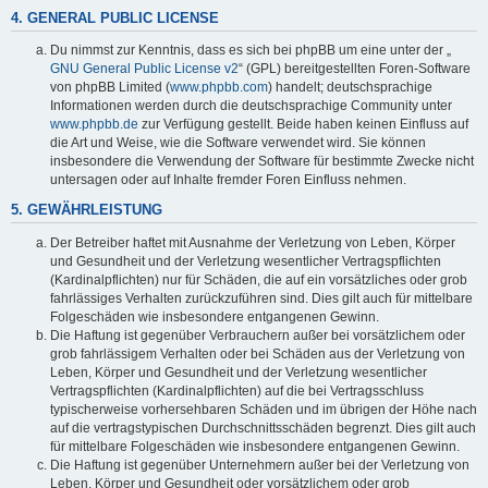
4. GENERAL PUBLIC LICENSE
Du nimmst zur Kenntnis, dass es sich bei phpBB um eine unter der „
GNU General Public License v2
“ (GPL) bereitgestellten Foren-Software
von phpBB Limited (
www.phpbb.com
) handelt; deutschsprachige
Informationen werden durch die deutschsprachige Community unter
www.phpbb.de
zur Verfügung gestellt. Beide haben keinen Einfluss auf
die Art und Weise, wie die Software verwendet wird. Sie können
insbesondere die Verwendung der Software für bestimmte Zwecke nicht
untersagen oder auf Inhalte fremder Foren Einfluss nehmen.
5. GEWÄHRLEISTUNG
Der Betreiber haftet mit Ausnahme der Verletzung von Leben, Körper
und Gesundheit und der Verletzung wesentlicher Vertragspflichten
(Kardinalpflichten) nur für Schäden, die auf ein vorsätzliches oder grob
fahrlässiges Verhalten zurückzuführen sind. Dies gilt auch für mittelbare
Folgeschäden wie insbesondere entgangenen Gewinn.
Die Haftung ist gegenüber Verbrauchern außer bei vorsätzlichem oder
grob fahrlässigem Verhalten oder bei Schäden aus der Verletzung von
Leben, Körper und Gesundheit und der Verletzung wesentlicher
Vertragspflichten (Kardinalpflichten) auf die bei Vertragsschluss
typischerweise vorhersehbaren Schäden und im übrigen der Höhe nach
auf die vertragstypischen Durchschnittsschäden begrenzt. Dies gilt auch
für mittelbare Folgeschäden wie insbesondere entgangenen Gewinn.
Die Haftung ist gegenüber Unternehmern außer bei der Verletzung von
Leben, Körper und Gesundheit oder vorsätzlichem oder grob