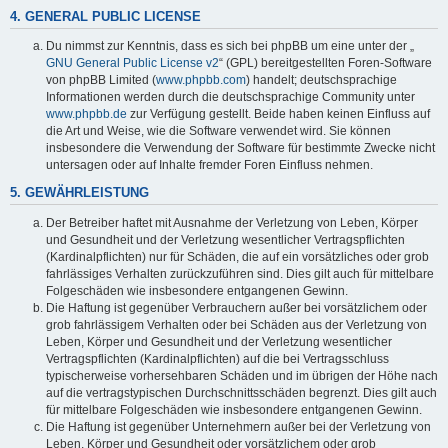
4. GENERAL PUBLIC LICENSE
Du nimmst zur Kenntnis, dass es sich bei phpBB um eine unter der „
GNU General Public License v2
“ (GPL) bereitgestellten Foren-Software
von phpBB Limited (
www.phpbb.com
) handelt; deutschsprachige
Informationen werden durch die deutschsprachige Community unter
www.phpbb.de
zur Verfügung gestellt. Beide haben keinen Einfluss auf
die Art und Weise, wie die Software verwendet wird. Sie können
insbesondere die Verwendung der Software für bestimmte Zwecke nicht
untersagen oder auf Inhalte fremder Foren Einfluss nehmen.
5. GEWÄHRLEISTUNG
Der Betreiber haftet mit Ausnahme der Verletzung von Leben, Körper
und Gesundheit und der Verletzung wesentlicher Vertragspflichten
(Kardinalpflichten) nur für Schäden, die auf ein vorsätzliches oder grob
fahrlässiges Verhalten zurückzuführen sind. Dies gilt auch für mittelbare
Folgeschäden wie insbesondere entgangenen Gewinn.
Die Haftung ist gegenüber Verbrauchern außer bei vorsätzlichem oder
grob fahrlässigem Verhalten oder bei Schäden aus der Verletzung von
Leben, Körper und Gesundheit und der Verletzung wesentlicher
Vertragspflichten (Kardinalpflichten) auf die bei Vertragsschluss
typischerweise vorhersehbaren Schäden und im übrigen der Höhe nach
auf die vertragstypischen Durchschnittsschäden begrenzt. Dies gilt auch
für mittelbare Folgeschäden wie insbesondere entgangenen Gewinn.
Die Haftung ist gegenüber Unternehmern außer bei der Verletzung von
Leben, Körper und Gesundheit oder vorsätzlichem oder grob