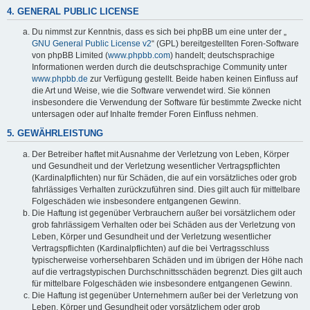
4. GENERAL PUBLIC LICENSE
Du nimmst zur Kenntnis, dass es sich bei phpBB um eine unter der „
GNU General Public License v2
“ (GPL) bereitgestellten Foren-Software
von phpBB Limited (
www.phpbb.com
) handelt; deutschsprachige
Informationen werden durch die deutschsprachige Community unter
www.phpbb.de
zur Verfügung gestellt. Beide haben keinen Einfluss auf
die Art und Weise, wie die Software verwendet wird. Sie können
insbesondere die Verwendung der Software für bestimmte Zwecke nicht
untersagen oder auf Inhalte fremder Foren Einfluss nehmen.
5. GEWÄHRLEISTUNG
Der Betreiber haftet mit Ausnahme der Verletzung von Leben, Körper
und Gesundheit und der Verletzung wesentlicher Vertragspflichten
(Kardinalpflichten) nur für Schäden, die auf ein vorsätzliches oder grob
fahrlässiges Verhalten zurückzuführen sind. Dies gilt auch für mittelbare
Folgeschäden wie insbesondere entgangenen Gewinn.
Die Haftung ist gegenüber Verbrauchern außer bei vorsätzlichem oder
grob fahrlässigem Verhalten oder bei Schäden aus der Verletzung von
Leben, Körper und Gesundheit und der Verletzung wesentlicher
Vertragspflichten (Kardinalpflichten) auf die bei Vertragsschluss
typischerweise vorhersehbaren Schäden und im übrigen der Höhe nach
auf die vertragstypischen Durchschnittsschäden begrenzt. Dies gilt auch
für mittelbare Folgeschäden wie insbesondere entgangenen Gewinn.
Die Haftung ist gegenüber Unternehmern außer bei der Verletzung von
Leben, Körper und Gesundheit oder vorsätzlichem oder grob