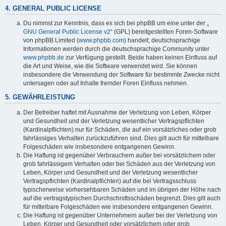
4. GENERAL PUBLIC LICENSE
Du nimmst zur Kenntnis, dass es sich bei phpBB um eine unter der „
GNU General Public License v2
“ (GPL) bereitgestellten Foren-Software
von phpBB Limited (
www.phpbb.com
) handelt; deutschsprachige
Informationen werden durch die deutschsprachige Community unter
www.phpbb.de
zur Verfügung gestellt. Beide haben keinen Einfluss auf
die Art und Weise, wie die Software verwendet wird. Sie können
insbesondere die Verwendung der Software für bestimmte Zwecke nicht
untersagen oder auf Inhalte fremder Foren Einfluss nehmen.
5. GEWÄHRLEISTUNG
Der Betreiber haftet mit Ausnahme der Verletzung von Leben, Körper
und Gesundheit und der Verletzung wesentlicher Vertragspflichten
(Kardinalpflichten) nur für Schäden, die auf ein vorsätzliches oder grob
fahrlässiges Verhalten zurückzuführen sind. Dies gilt auch für mittelbare
Folgeschäden wie insbesondere entgangenen Gewinn.
Die Haftung ist gegenüber Verbrauchern außer bei vorsätzlichem oder
grob fahrlässigem Verhalten oder bei Schäden aus der Verletzung von
Leben, Körper und Gesundheit und der Verletzung wesentlicher
Vertragspflichten (Kardinalpflichten) auf die bei Vertragsschluss
typischerweise vorhersehbaren Schäden und im übrigen der Höhe nach
auf die vertragstypischen Durchschnittsschäden begrenzt. Dies gilt auch
für mittelbare Folgeschäden wie insbesondere entgangenen Gewinn.
Die Haftung ist gegenüber Unternehmern außer bei der Verletzung von
Leben, Körper und Gesundheit oder vorsätzlichem oder grob