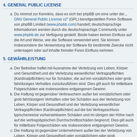
4. GENERAL PUBLIC LICENSE
Du nimmst zur Kenntnis, dass es sich bei phpBB um eine unter der „
GNU General Public License v2
“ (GPL) bereitgestellten Foren-Software
von phpBB Limited (
www.phpbb.com
) handelt; deutschsprachige
Informationen werden durch die deutschsprachige Community unter
www.phpbb.de
zur Verfügung gestellt. Beide haben keinen Einfluss auf
die Art und Weise, wie die Software verwendet wird. Sie können
insbesondere die Verwendung der Software für bestimmte Zwecke nicht
untersagen oder auf Inhalte fremder Foren Einfluss nehmen.
5. GEWÄHRLEISTUNG
Der Betreiber haftet mit Ausnahme der Verletzung von Leben, Körper
und Gesundheit und der Verletzung wesentlicher Vertragspflichten
(Kardinalpflichten) nur für Schäden, die auf ein vorsätzliches oder grob
fahrlässiges Verhalten zurückzuführen sind. Dies gilt auch für mittelbare
Folgeschäden wie insbesondere entgangenen Gewinn.
Die Haftung ist gegenüber Verbrauchern außer bei vorsätzlichem oder
grob fahrlässigem Verhalten oder bei Schäden aus der Verletzung von
Leben, Körper und Gesundheit und der Verletzung wesentlicher
Vertragspflichten (Kardinalpflichten) auf die bei Vertragsschluss
typischerweise vorhersehbaren Schäden und im übrigen der Höhe nach
auf die vertragstypischen Durchschnittsschäden begrenzt. Dies gilt auch
für mittelbare Folgeschäden wie insbesondere entgangenen Gewinn.
Die Haftung ist gegenüber Unternehmern außer bei der Verletzung von
Leben, Körper und Gesundheit oder vorsätzlichem oder grob