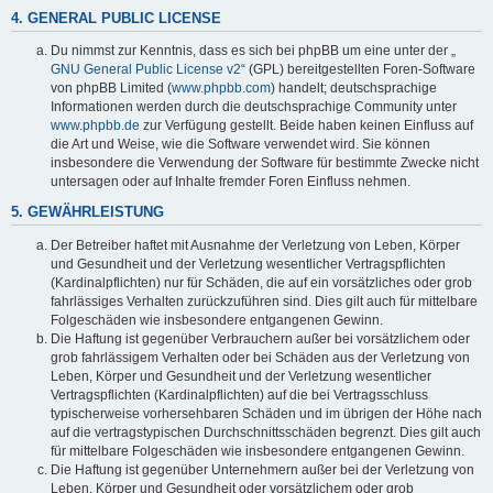
4. GENERAL PUBLIC LICENSE
Du nimmst zur Kenntnis, dass es sich bei phpBB um eine unter der „
GNU General Public License v2
“ (GPL) bereitgestellten Foren-Software
von phpBB Limited (
www.phpbb.com
) handelt; deutschsprachige
Informationen werden durch die deutschsprachige Community unter
www.phpbb.de
zur Verfügung gestellt. Beide haben keinen Einfluss auf
die Art und Weise, wie die Software verwendet wird. Sie können
insbesondere die Verwendung der Software für bestimmte Zwecke nicht
untersagen oder auf Inhalte fremder Foren Einfluss nehmen.
5. GEWÄHRLEISTUNG
Der Betreiber haftet mit Ausnahme der Verletzung von Leben, Körper
und Gesundheit und der Verletzung wesentlicher Vertragspflichten
(Kardinalpflichten) nur für Schäden, die auf ein vorsätzliches oder grob
fahrlässiges Verhalten zurückzuführen sind. Dies gilt auch für mittelbare
Folgeschäden wie insbesondere entgangenen Gewinn.
Die Haftung ist gegenüber Verbrauchern außer bei vorsätzlichem oder
grob fahrlässigem Verhalten oder bei Schäden aus der Verletzung von
Leben, Körper und Gesundheit und der Verletzung wesentlicher
Vertragspflichten (Kardinalpflichten) auf die bei Vertragsschluss
typischerweise vorhersehbaren Schäden und im übrigen der Höhe nach
auf die vertragstypischen Durchschnittsschäden begrenzt. Dies gilt auch
für mittelbare Folgeschäden wie insbesondere entgangenen Gewinn.
Die Haftung ist gegenüber Unternehmern außer bei der Verletzung von
Leben, Körper und Gesundheit oder vorsätzlichem oder grob