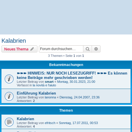
Kalabrien
Suche
Erweiterte Suche
Neues Thema
3 Themen • Seite
1
von
1
Bekanntmachungen
➽➽➽ HINWEIS: NUR NOCH LESEZUGRIFF! ➽➽➽ Es können
keine Beiträge mehr geschrieben werden!
Letzter Beitrag von
smart
«
Montag, 30.01.2023, 21:00
Verfasst in
la novità e l'aiuto
Einführung Kalabrien
Letzter Beitrag von
lanonna
«
Dienstag, 24.04.2007, 23:36
Antworten:
2
Themen
Kalabrien
Letzter Beitrag von
efritsch
«
Sonntag, 17.07.2011, 00:53
Antworten:
4