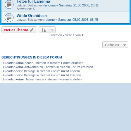
Fotos für Lanonna
Letzter Beitrag von
lanonna
«
Samstag, 21.06.2008, 20:11
Antworten:
5
Wilde Orchideen
Letzter Beitrag von
roberto
«
Samstag, 05.02.2005, 08:45
Neues Thema
3 Themen • Seite
1
von
1
Gehe zu
BERECHTIGUNGEN IN DIESEM FORUM
Du darfst
keine
neuen Themen in diesem Forum erstellen.
Du darfst
keine
Antworten zu Themen in diesem Forum erstellen.
Du darfst deine Beiträge in diesem Forum
nicht
ändern.
Du darfst deine Beiträge in diesem Forum
nicht
löschen.
Du darfst
keine
Dateianhänge in diesem Forum erstellen.