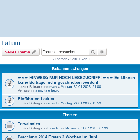
Latium
Suche
Erweiterte Suche
Neues Thema
16 Themen • Seite
1
von
1
Bekanntmachungen
➽➽➽ HINWEIS: NUR NOCH LESEZUGRIFF! ➽➽➽ Es können
keine Beiträge mehr geschrieben werden!
Letzter Beitrag von
smart
«
Montag, 30.01.2023, 21:00
Verfasst in
la novità e l'aiuto
Einführung Latium
Letzter Beitrag von
smart
«
Montag, 24.01.2005, 15:53
Themen
Torvaianica
Letzter Beitrag von
Fienchen
«
Mittwoch, 01.07.2015, 07:33
Bracciano 2014 Ersten 2 Wochen im Juni