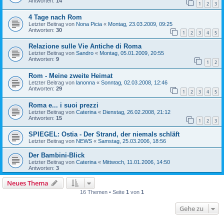
Antworten:
14
1
2
3
4 Tage nach Rom
Letzter Beitrag von
Nona Picia
«
Montag, 23.03.2009, 09:25
Antworten:
30
1
2
3
4
5
Relazione sulle Vie Antiche di Roma
Letzter Beitrag von
Sandro
«
Montag, 05.01.2009, 20:55
Antworten:
9
1
2
Rom - Meine zweite Heimat
Letzter Beitrag von
lanonna
«
Sonntag, 02.03.2008, 12:46
Antworten:
29
1
2
3
4
5
Roma e... i suoi prezzi
Letzter Beitrag von
Caterina
«
Dienstag, 26.02.2008, 21:12
Antworten:
15
1
2
3
SPIEGEL: Ostia - Der Strand, der niemals schläft
Letzter Beitrag von
NEWS
«
Samstag, 25.03.2006, 18:56
Der Bambini-Blick
Letzter Beitrag von
Caterina
«
Mittwoch, 11.01.2006, 14:50
Antworten:
3
Neues Thema
16 Themen • Seite
1
von
1
Gehe zu