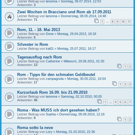
Letzter Beitrag von
lanonna
«
Sonntag, 06.07.2014, 12:53
Antworten:
3
Zwei Wochen in Bracciano und Rom ab 17.09.2011
Letzter Beitrag von
lanonna
«
Donnerstag, 08.05.2014, 14:48
Antworten:
71
1
8
9
10
11
…
Rom, 11. - 18. Mai 2013
Letzter Beitrag von
Done
«
Montag, 29.04.2013, 18:18
Antworten:
5
Silvester in Rom
Letzter Beitrag von
kai01
«
Montag, 25.07.2011, 16:17
Tagesausflug nach Rom
Letzter Beitrag von
Catherine
«
Mittwoch, 29.06.2011, 01:30
Antworten:
13
1
2
Rom - Tipps für den schmalen Geldbeutel
Letzter Beitrag von
campagnola
«
Montag, 30.05.2011, 10:54
Antworten:
17
1
2
3
Kurzurlaub Rom 16.09. bis 21.09.2010
Letzter Beitrag von
lanonna
«
Samstag, 02.10.2010, 00:05
Antworten:
45
1
4
5
6
7
…
Roma - Was MUSS ich dort gesehen haben?
Letzter Beitrag von
Sophia
«
Donnerstag, 09.09.2010, 12:16
Antworten:
9
1
2
Roma sotto la neve
Letzter Beitrag von
Lory
«
Montag, 01.03.2010, 22:36