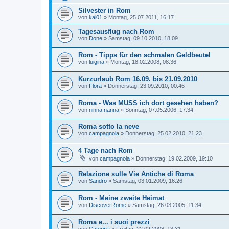
Silvester in Rom
von
kai01
»
Montag, 25.07.2011, 16:17
Tagesausflug nach Rom
von
Done
»
Samstag, 09.10.2010, 18:09
Rom - Tipps für den schmalen Geldbeutel
von
luigina
»
Montag, 18.02.2008, 08:36
Kurzurlaub Rom 16.09. bis 21.09.2010
von
Flora
»
Donnerstag, 23.09.2010, 00:46
Roma - Was MUSS ich dort gesehen haben?
von
ninna nanna
»
Sonntag, 07.05.2006, 17:34
Roma sotto la neve
von
campagnola
»
Donnerstag, 25.02.2010, 21:23
4 Tage nach Rom
von
campagnola
»
Donnerstag, 19.02.2009, 19:10
Relazione sulle Vie Antiche di Roma
von
Sandro
»
Samstag, 03.01.2009, 16:26
Rom - Meine zweite Heimat
von
DiscoverRome
»
Samstag, 26.03.2005, 11:34
Roma e... i suoi prezzi
von
Caterina
»
Freitag, 22.02.2008, 13:31