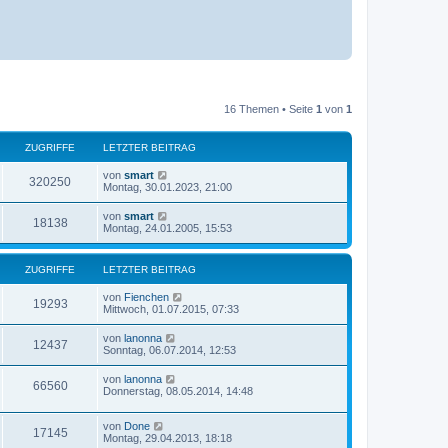
16 Themen • Seite
1
von
1
ZUGRIFFE
LETZTER BEITRAG
L
von
smart
Z
320250
e
Montag, 30.01.2023, 21:00
t
u
z
L
von
smart
Z
18138
t
e
Montag, 24.01.2005, 15:53
g
e
t
r
u
z
r
B
t
ZUGRIFFE
e
LETZTER BEITRAG
g
e
i
i
r
t
L
von
Fienchen
r
B
Z
19293
r
e
Mittwoch, 01.07.2015, 07:33
f
e
a
t
i
i
u
g
z
t
f
L
von
lanonna
Z
12437
t
r
e
Sonntag, 06.07.2014, 12:53
f
g
e
a
t
e
r
u
g
z
f
L
von
lanonna
r
B
Z
66560
t
e
Donnerstag, 08.05.2014, 14:48
e
g
e
t
e
i
i
r
u
z
t
r
B
L
von
Done
t
r
Z
17145
f
e
g
e
Montag, 29.04.2013, 18:18
e
a
i