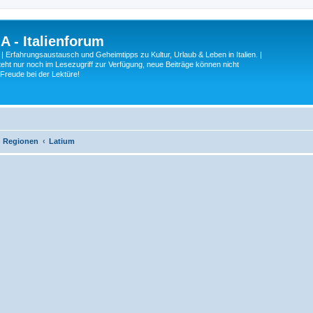
A - Italienforum
 | Erfahrungsaustausch und Geheimtipps zu Kultur, Urlaub & Leben in Italien. |
eht nur noch im Lesezugriff zur Verfügung, neue Beiträge können nicht
 Freude bei der Lektüre!
ch Regionen
Latium