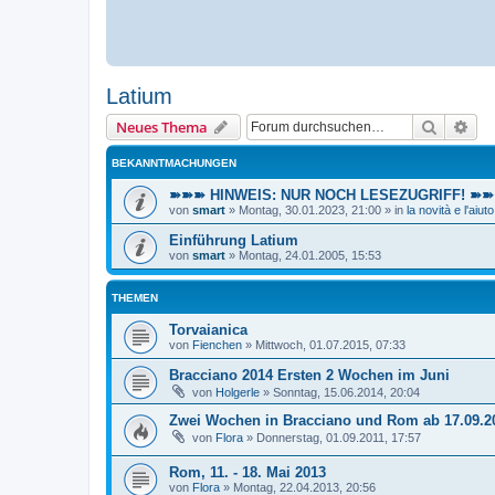
Latium
Suche
Erw
Neues Thema
BEKANNTMACHUNGEN
➽➽➽ HINWEIS: NUR NOCH LESEZUGRIFF! ➽➽➽ E
von
smart
»
Montag, 30.01.2023, 21:00
» in
la novità e l'aiuto
Einführung Latium
von
smart
»
Montag, 24.01.2005, 15:53
THEMEN
Torvaianica
von
Fienchen
»
Mittwoch, 01.07.2015, 07:33
Bracciano 2014 Ersten 2 Wochen im Juni
von
Holgerle
»
Sonntag, 15.06.2014, 20:04
Zwei Wochen in Bracciano und Rom ab 17.09.2
von
Flora
»
Donnerstag, 01.09.2011, 17:57
Rom, 11. - 18. Mai 2013
von
Flora
»
Montag, 22.04.2013, 20:56