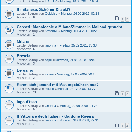
Letzter Beitrag von
TBJ_TV
«
Montag, 10.08.2015, 16:04
Il milanese: Schöner Dialekt?
Letzter Beitrag von
Goldelse
«
Montag, 24.09.2012, 02:14
Antworten:
8
1
2
Cercasi: Monolocale a Milano/Zimmer in Mailand gesucht
Letzter Beitrag von
StefanM.
«
Montag, 11.04.2011, 10:20
Antworten:
1
Milano
Letzter Beitrag von
lanonna
«
Freitag, 25.02.2011, 13:33
Antworten:
6
Brescia
Letzter Beitrag von
papili
«
Mittwoch, 21.04.2010, 20:00
Antworten:
3
Bergamo
Letzter Beitrag von
luigina
«
Sonntag, 17.05.2009, 20:15
Antworten:
2
Kennt sich jemand mit Maklergebühren aus?
Letzter Beitrag von
milano
«
Montag, 22.12.2008, 13:27
Antworten:
11
1
2
lago d'iseo
Letzter Beitrag von
lanonna
«
Montag, 22.09.2008, 01:24
Antworten:
5
Il Vittoriale degli Italiani - Gardone Riviera
Letzter Beitrag von
lanonna
«
Sonntag, 31.08.2008, 22:31
Antworten:
7
1
2