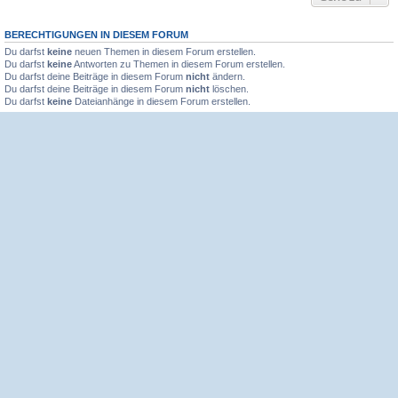
BERECHTIGUNGEN IN DIESEM FORUM
Du darfst
keine
neuen Themen in diesem Forum erstellen.
Du darfst
keine
Antworten zu Themen in diesem Forum erstellen.
Du darfst deine Beiträge in diesem Forum
nicht
ändern.
Du darfst deine Beiträge in diesem Forum
nicht
löschen.
Du darfst
keine
Dateianhänge in diesem Forum erstellen.