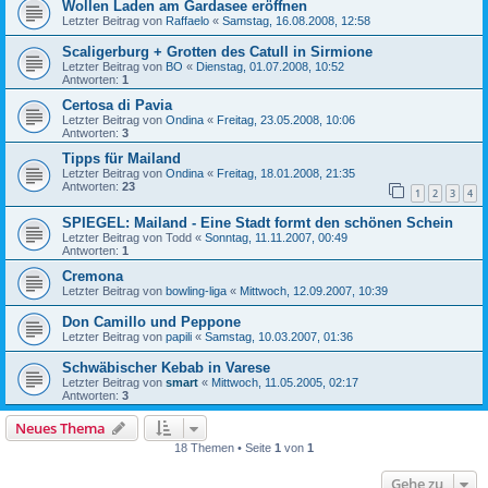
Wollen Laden am Gardasee eröffnen
Letzter Beitrag von
Raffaelo
«
Samstag, 16.08.2008, 12:58
Scaligerburg + Grotten des Catull in Sirmione
Letzter Beitrag von
BO
«
Dienstag, 01.07.2008, 10:52
Antworten:
1
Certosa di Pavia
Letzter Beitrag von
Ondina
«
Freitag, 23.05.2008, 10:06
Antworten:
3
Tipps für Mailand
Letzter Beitrag von
Ondina
«
Freitag, 18.01.2008, 21:35
Antworten:
23
1
2
3
4
SPIEGEL: Mailand - Eine Stadt formt den schönen Schein
Letzter Beitrag von
Todd
«
Sonntag, 11.11.2007, 00:49
Antworten:
1
Cremona
Letzter Beitrag von
bowling-liga
«
Mittwoch, 12.09.2007, 10:39
Don Camillo und Peppone
Letzter Beitrag von
papili
«
Samstag, 10.03.2007, 01:36
Schwäbischer Kebab in Varese
Letzter Beitrag von
smart
«
Mittwoch, 11.05.2005, 02:17
Antworten:
3
Neues Thema
18 Themen • Seite
1
von
1
Gehe zu