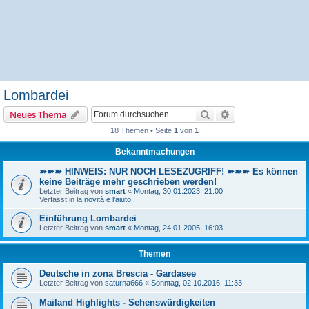
Lombardei
Suche
Erweiterte Suche
Neues Thema
18 Themen • Seite
1
von
1
Bekanntmachungen
➽➽➽ HINWEIS: NUR NOCH LESEZUGRIFF! ➽➽➽ Es können
keine Beiträge mehr geschrieben werden!
Letzter Beitrag von
smart
«
Montag, 30.01.2023, 21:00
Verfasst in
la novità e l'aiuto
Einführung Lombardei
Letzter Beitrag von
smart
«
Montag, 24.01.2005, 16:03
Themen
Deutsche in zona Brescia - Gardasee
Letzter Beitrag von
saturna666
«
Sonntag, 02.10.2016, 11:33
Mailand Highlights - Sehenswürdigkeiten