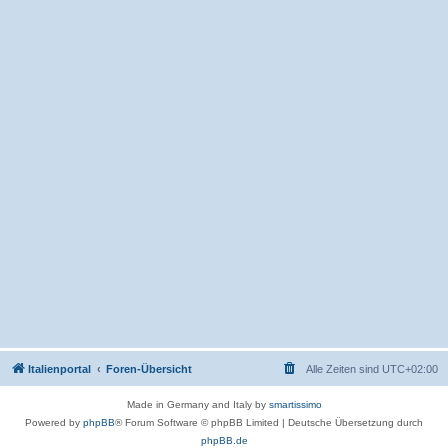
Italienportal
Foren-Übersicht
Alle Zeiten sind
UTC+02:00
Made in Germany and Italy by
smartissimo
Powered by
phpBB
® Forum Software © phpBB Limited
|
Deutsche Übersetzung durch
phpBB.de