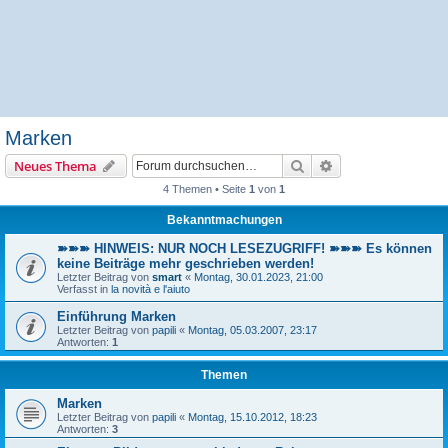
Marken
Suche
Erweiterte Suche
Neues Thema
4 Themen • Seite
1
von
1
Bekanntmachungen
➽➽➽ HINWEIS: NUR NOCH LESEZUGRIFF! ➽➽➽ Es können
keine Beiträge mehr geschrieben werden!
Letzter Beitrag von
smart
«
Montag, 30.01.2023, 21:00
Verfasst in
la novità e l'aiuto
Einführung Marken
Letzter Beitrag von
papili
«
Montag, 05.03.2007, 23:17
Antworten:
1
Themen
Marken
Letzter Beitrag von
papili
«
Montag, 15.10.2012, 18:23
Antworten:
3