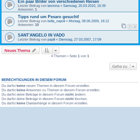
Ein paar Bilder von verschiedenen Reisen
Letzter Beitrag von
lanonna
«
Samstag, 20.03.2010, 16:39
Antworten:
1
Tipps rund um Pesaro gesucht!
Letzter Beitrag von
bella_napoli
«
Montag, 08.06.2009, 18:12
Antworten:
10
1
2
SANT'ANGELO IN VADO
Letzter Beitrag von
papili
«
Dienstag, 27.03.2007, 17:09
Neues Thema
4 Themen • Seite
1
von
1
Gehe zu
BERECHTIGUNGEN IN DIESEM FORUM
Du darfst
keine
neuen Themen in diesem Forum erstellen.
Du darfst
keine
Antworten zu Themen in diesem Forum erstellen.
Du darfst deine Beiträge in diesem Forum
nicht
ändern.
Du darfst deine Beiträge in diesem Forum
nicht
löschen.
Du darfst
keine
Dateianhänge in diesem Forum erstellen.