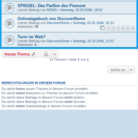
SPIEGEL: Das Parfüm des Piemont
Letzter Beitrag von
NEWS
«
Samstag, 25.03.2006, 18:52
Onlinetagebuch von DiscoverRome
Letzter Beitrag von
DiscoverRome
«
Sonntag, 01.01.2006, 22:13
Antworten:
39
1
2
3
4
5
6
Turin im Web?
Letzter Beitrag von
DiscoverRome
«
Sonntag, 16.10.2005, 13:37
Antworten:
4
Neues Thema
14 Themen • Seite
1
von
1
Gehe zu
BERECHTIGUNGEN IN DIESEM FORUM
Du darfst
keine
neuen Themen in diesem Forum erstellen.
Du darfst
keine
Antworten zu Themen in diesem Forum erstellen.
Du darfst deine Beiträge in diesem Forum
nicht
ändern.
Du darfst deine Beiträge in diesem Forum
nicht
löschen.
Du darfst
keine
Dateianhänge in diesem Forum erstellen.