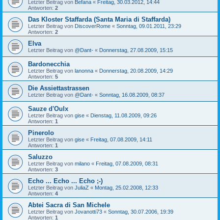
Letzter Beitrag von
Befana
«
Freitag, 30.03.2012, 14:44
Antworten:
2
Das Kloster Staffarda (Santa Maria di Staffarda)
Letzter Beitrag von
DiscoverRome
«
Sonntag, 09.01.2011, 23:29
Antworten:
2
Elva
Letzter Beitrag von
@Dant-
«
Donnerstag, 27.08.2009, 15:15
Bardonecchia
Letzter Beitrag von
lanonna
«
Donnerstag, 20.08.2009, 14:29
Antworten:
5
Die Assiettastrassen
Letzter Beitrag von
@Dant-
«
Sonntag, 16.08.2009, 08:37
Sauze d'Oulx
Letzter Beitrag von
gise
«
Dienstag, 11.08.2009, 09:26
Antworten:
1
Pinerolo
Letzter Beitrag von
gise
«
Freitag, 07.08.2009, 14:11
Antworten:
1
Saluzzo
Letzter Beitrag von
milano
«
Freitag, 07.08.2009, 08:31
Antworten:
3
Echo ... Echo ... Echo ;-)
Letzter Beitrag von
JuliaZ
«
Montag, 25.02.2008, 12:33
Antworten:
4
Abtei Sacra di San Michele
Letzter Beitrag von
Jovanotti73
«
Sonntag, 30.07.2006, 19:39
Antworten:
1