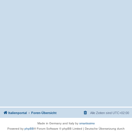
Italienportal
Foren-Übersicht
Alle Zeiten sind
UTC+02:00
Made in Germany and Italy by
smartissimo
Powered by
phpBB
® Forum Software © phpBB Limited
|
Deutsche Übersetzung durch