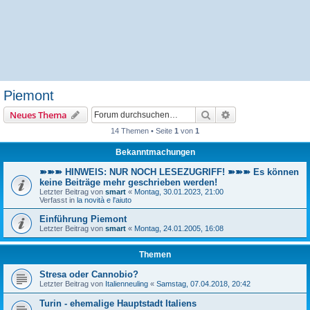
Piemont
Suche
Erweiterte Suche
Neues Thema
14 Themen • Seite
1
von
1
Bekanntmachungen
➽➽➽ HINWEIS: NUR NOCH LESEZUGRIFF! ➽➽➽ Es können
keine Beiträge mehr geschrieben werden!
Letzter Beitrag von
smart
«
Montag, 30.01.2023, 21:00
Verfasst in
la novità e l'aiuto
Einführung Piemont
Letzter Beitrag von
smart
«
Montag, 24.01.2005, 16:08
Themen
Stresa oder Cannobio?
Letzter Beitrag von
Italienneuling
«
Samstag, 07.04.2018, 20:42
Turin - ehemalige Hauptstadt Italiens