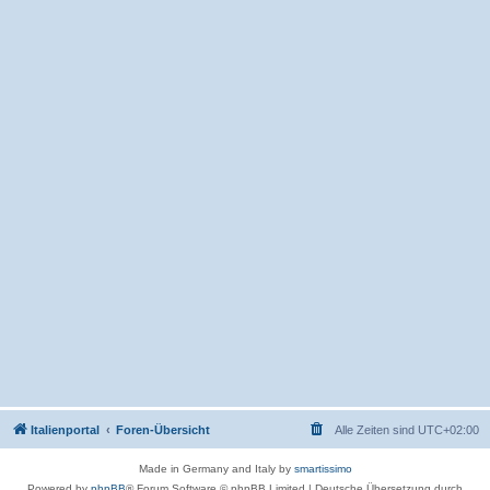
Italienportal
Foren-Übersicht
Alle Zeiten sind
UTC+02:00
Made in Germany and Italy by
smartissimo
Powered by
phpBB
® Forum Software © phpBB Limited
|
Deutsche Übersetzung durch