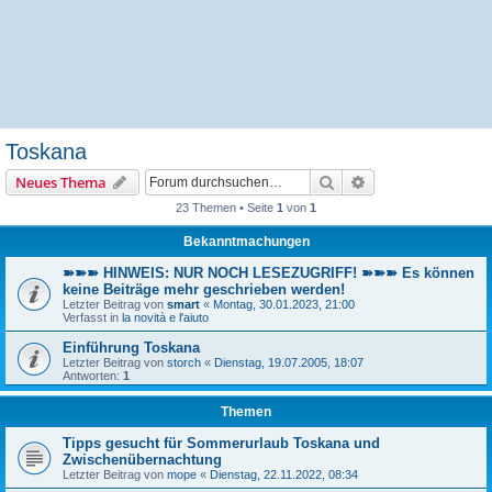
Toskana
Suche
Erweiterte Suche
Neues Thema
23 Themen • Seite
1
von
1
Bekanntmachungen
➽➽➽ HINWEIS: NUR NOCH LESEZUGRIFF! ➽➽➽ Es können
keine Beiträge mehr geschrieben werden!
Letzter Beitrag von
smart
«
Montag, 30.01.2023, 21:00
Verfasst in
la novità e l'aiuto
Einführung Toskana
Letzter Beitrag von
storch
«
Dienstag, 19.07.2005, 18:07
Antworten:
1
Themen
Tipps gesucht für Sommerurlaub Toskana und
Zwischenübernachtung
Letzter Beitrag von
mope
«
Dienstag, 22.11.2022, 08:34