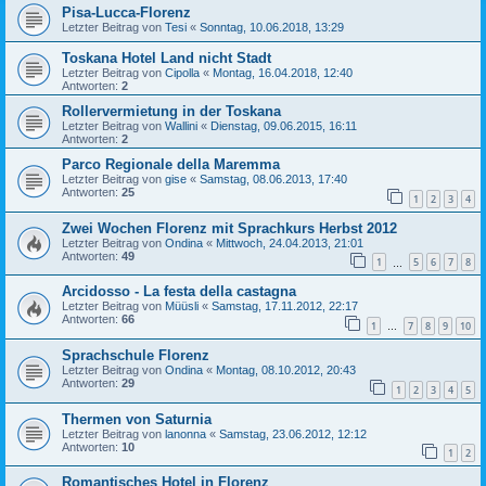
Pisa-Lucca-Florenz
Letzter Beitrag von
Tesi
«
Sonntag, 10.06.2018, 13:29
Toskana Hotel Land nicht Stadt
Letzter Beitrag von
Cipolla
«
Montag, 16.04.2018, 12:40
Antworten:
2
Rollervermietung in der Toskana
Letzter Beitrag von
Wallini
«
Dienstag, 09.06.2015, 16:11
Antworten:
2
Parco Regionale della Maremma
Letzter Beitrag von
gise
«
Samstag, 08.06.2013, 17:40
Antworten:
25
1
2
3
4
Zwei Wochen Florenz mit Sprachkurs Herbst 2012
Letzter Beitrag von
Ondina
«
Mittwoch, 24.04.2013, 21:01
Antworten:
49
1
5
6
7
8
…
Arcidosso - La festa della castagna
Letzter Beitrag von
Müüsli
«
Samstag, 17.11.2012, 22:17
Antworten:
66
1
7
8
9
10
…
Sprachschule Florenz
Letzter Beitrag von
Ondina
«
Montag, 08.10.2012, 20:43
Antworten:
29
1
2
3
4
5
Thermen von Saturnia
Letzter Beitrag von
lanonna
«
Samstag, 23.06.2012, 12:12
Antworten:
10
1
2
Romantisches Hotel in Florenz