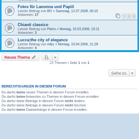
Fotos für Lanonna und Papili
Letzter Beitrag von
BO
«
Samstag, 12.07.2008, 00:15
Antworten:
17
1
2
3
Chianti classico
Letzter Beitrag von
Pietro
«
Montag, 10.03.2008, 19:11
Antworten:
3
Lucca:the city of elegance
Letzter Beitrag von
miky
«
Montag, 10.04.2006, 21:28
Antworten:
4
Neues Thema
23 Themen • Seite
1
von
1
Gehe zu
BERECHTIGUNGEN IN DIESEM FORUM
Du darfst
keine
neuen Themen in diesem Forum erstellen.
Du darfst
keine
Antworten zu Themen in diesem Forum erstellen.
Du darfst deine Beiträge in diesem Forum
nicht
ändern.
Du darfst deine Beiträge in diesem Forum
nicht
löschen.
Du darfst
keine
Dateianhänge in diesem Forum erstellen.