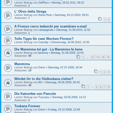
Letzter Beitrag von
DelPiero
«
Montag, 28.02.2011, 09:22
Antworten:
2
L' Olivo della Strega
Letzter Beitrag von
Nona Picia
«
Samstag, 04.12.2010, 09:51
Antworten:
7
1
2
A Firenze cerco tedeschi per scambiare e-mail
Letzter Beitrag von
campagnola
«
Dienstag, 31.08.2010, 11:52
Antworten:
1
Tolle Tipps für zwei Wochen Florenz?
Letzter Beitrag von
Cassidy
«
Donnerstag, 10.06.2010, 13:30
Die Maremma tut gut - La Maremma fa bene
Letzter Beitrag von
lanonna
«
Montag, 31.08.2009, 22:54
Antworten:
99
1
12
13
14
15
…
Maremma
Letzter Beitrag von
Done
«
Dienstag, 07.07.2009, 19:34
Antworten:
19
1
2
3
Würdet ihr in die Südtoskana ziehen?
Letzter Beitrag von
BO
«
Dienstag, 09.06.2009, 00:43
Antworten:
49
1
5
6
7
8
…
Die Katzenfee von Pancole
Letzter Beitrag von
Tuscany
«
Sonntag, 03.05.2009, 14:13
Antworten:
5
Toskana Forever
Letzter Beitrag von
Done
«
Freitag, 24.10.2008, 13:48
Antworten:
3