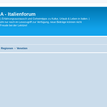
A - Italienforum
 | Erfahrungsaustausch und Geheimtipps zu Kultur, Urlaub & Leben in Italien. |
eht nur noch im Lesezugriff zur Verfügung, neue Beiträge können nicht
 Freude bei der Lektüre!
ch Regionen
Venetien