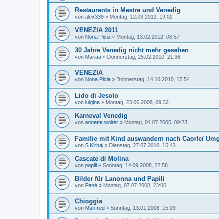
Restaurants in Mestre und Venedig
von
alex339
»
Montag, 12.03.2012, 19:02
VENEZIA 2011
von
Nona Picia
»
Montag, 13.02.2012, 08:57
30 Jahre Venedig nicht mehr gesehen
von
Mariaa
»
Donnerstag, 25.02.2010, 21:36
VENEZIA
von
Nona Picia
»
Donnerstag, 14.10.2010, 17:54
Lido di Jesolo
von
luigina
»
Montag, 23.06.2008, 09:32
Karneval Venedig
von
annette wolter
»
Montag, 04.07.2005, 09:23
Familie mit Kind auswandern nach Caorle/ Um
von
S.Kirbaj
»
Dienstag, 27.07.2010, 15:43
Cascate di Molina
von
papili
»
Sonntag, 14.09.2008, 22:58
Bilder für Lanonna und Papili
von
Pené
»
Montag, 07.07.2008, 23:00
Chioggia
von
Manfred
»
Sonntag, 13.01.2008, 15:09