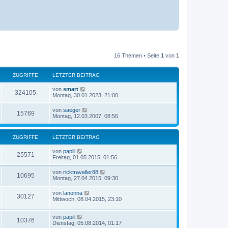
16 Themen • Seite
1
von
1
ZUGRIFFE
LETZTER BEITRAG
L
von
smart
Z
324105
e
Montag, 30.01.2023, 21:00
t
u
z
L
von
saeger
Z
15769
t
e
Montag, 12.03.2007, 08:56
g
e
t
r
u
z
r
B
t
ZUGRIFFE
e
LETZTER BEITRAG
g
e
i
i
r
t
L
von
papili
r
B
Z
25571
r
e
Freitag, 01.05.2015, 01:56
f
e
a
t
i
i
u
g
z
t
f
L
von
ricktraveller88
Z
10695
t
r
e
Montag, 27.04.2015, 09:30
f
g
e
a
t
e
r
u
g
z
f
L
von
lanonna
r
B
Z
30127
t
e
Mittwoch, 08.04.2015, 23:10
e
g
e
t
e
i
i
r
u
z
t
r
B
L
von
papili
t
r
Z
10376
f
e
g
e
Dienstag, 05.08.2014, 01:17
e
a
i