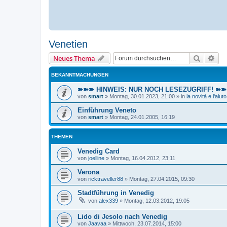
Venetien
Suche
Erw
Neues Thema
BEKANNTMACHUNGEN
➽➽➽ HINWEIS: NUR NOCH LESEZUGRIFF! ➽➽➽ E
von
smart
»
Montag, 30.01.2023, 21:00
» in
la novità e l'aiuto
Einführung Veneto
von
smart
»
Montag, 24.01.2005, 16:19
THEMEN
Venedig Card
von
joelline
»
Montag, 16.04.2012, 23:11
Verona
von
ricktraveller88
»
Montag, 27.04.2015, 09:30
Stadtführung in Venedig
von
alex339
»
Montag, 12.03.2012, 19:05
Lido di Jesolo nach Venedig
von
Jaavaa
»
Mittwoch, 23.07.2014, 15:00