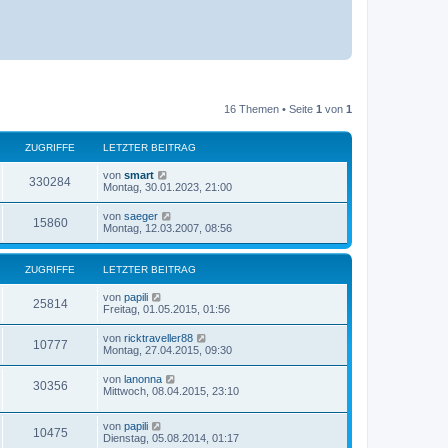
16 Themen • Seite
1
von
1
ZUGRIFFE
LETZTER BEITRAG
L
von
smart
Z
330284
e
Montag, 30.01.2023, 21:00
t
u
z
L
von
saeger
Z
15860
t
e
Montag, 12.03.2007, 08:56
g
e
t
r
u
z
r
B
t
ZUGRIFFE
e
LETZTER BEITRAG
g
e
i
i
r
t
L
von
papili
r
B
Z
25814
r
e
Freitag, 01.05.2015, 01:56
f
e
a
t
i
i
u
g
z
t
f
L
von
ricktraveller88
Z
10777
t
r
e
Montag, 27.04.2015, 09:30
f
g
e
a
t
e
r
u
g
z
f
L
von
lanonna
r
B
Z
30356
t
e
Mittwoch, 08.04.2015, 23:10
e
g
e
t
e
i
i
r
u
z
t
r
B
L
von
papili
t
r
Z
10475
f
e
g
e
Dienstag, 05.08.2014, 01:17
e
a
i