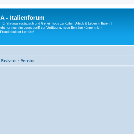
A - Italienforum
 | Erfahrungsaustausch und Geheimtipps zu Kultur, Urlaub & Leben in Italien. |
eht nur noch im Lesezugriff zur Verfügung, neue Beiträge können nicht
 Freude bei der Lektüre!
ch Regionen
Venetien