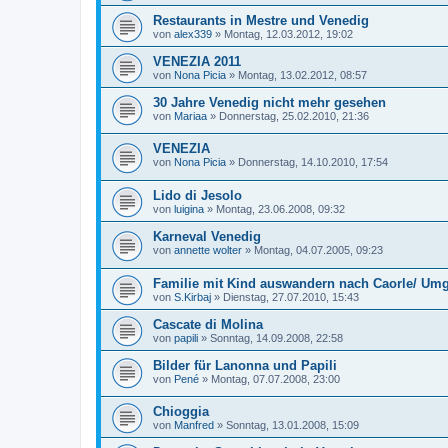
Restaurants in Mestre und Venedig
von
alex339
»
Montag, 12.03.2012, 19:02
VENEZIA 2011
von
Nona Picia
»
Montag, 13.02.2012, 08:57
30 Jahre Venedig nicht mehr gesehen
von
Mariaa
»
Donnerstag, 25.02.2010, 21:36
VENEZIA
von
Nona Picia
»
Donnerstag, 14.10.2010, 17:54
Lido di Jesolo
von
luigina
»
Montag, 23.06.2008, 09:32
Karneval Venedig
von
annette wolter
»
Montag, 04.07.2005, 09:23
Familie mit Kind auswandern nach Caorle/ Um
von
S.Kirbaj
»
Dienstag, 27.07.2010, 15:43
Cascate di Molina
von
papili
»
Sonntag, 14.09.2008, 22:58
Bilder für Lanonna und Papili
von
Pené
»
Montag, 07.07.2008, 23:00
Chioggia
von
Manfred
»
Sonntag, 13.01.2008, 15:09