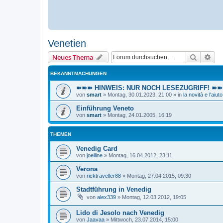
Venetien
Suche
Erw
Neues Thema
BEKANNTMACHUNGEN
➽➽➽ HINWEIS: NUR NOCH LESEZUGRIFF! ➽➽➽ E
von
smart
»
Montag, 30.01.2023, 21:00
» in
la novità e l'aiuto
Einführung Veneto
von
smart
»
Montag, 24.01.2005, 16:19
THEMEN
Venedig Card
von
joelline
»
Montag, 16.04.2012, 23:11
Verona
von
ricktraveller88
»
Montag, 27.04.2015, 09:30
Stadtführung in Venedig
von
alex339
»
Montag, 12.03.2012, 19:05
Lido di Jesolo nach Venedig
von
Jaavaa
»
Mittwoch, 23.07.2014, 15:00