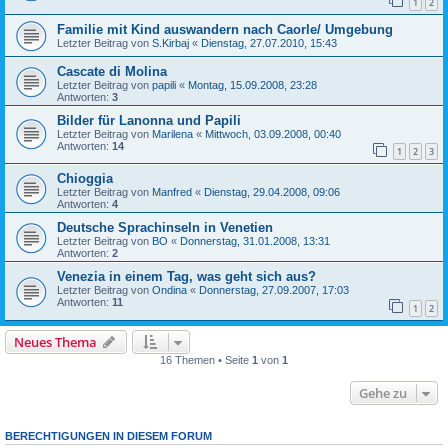
1
2
Familie mit Kind auswandern nach Caorle/ Umgebung
Letzter Beitrag von
S.Kirbaj
«
Dienstag, 27.07.2010, 15:43
Cascate di Molina
Letzter Beitrag von
papili
«
Montag, 15.09.2008, 23:28
Antworten:
3
Bilder für Lanonna und Papili
Letzter Beitrag von
Marilena
«
Mittwoch, 03.09.2008, 00:40
Antworten:
14
1
2
3
Chioggia
Letzter Beitrag von
Manfred
«
Dienstag, 29.04.2008, 09:06
Antworten:
4
Deutsche Sprachinseln in Venetien
Letzter Beitrag von
BO
«
Donnerstag, 31.01.2008, 13:31
Antworten:
2
Venezia in einem Tag, was geht sich aus?
Letzter Beitrag von
Ondina
«
Donnerstag, 27.09.2007, 17:03
Antworten:
11
1
2
Neues Thema
16 Themen • Seite
1
von
1
Gehe zu
BERECHTIGUNGEN IN DIESEM FORUM