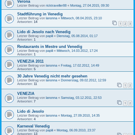
Verona
Letzter Beitrag von
ricktraveller88
«
Montag, 27.04.2015, 09:30
Stadtführung in Venedig
Letzter Beitrag von
lanonna
«
Mittwoch, 08.04.2015, 23:10
Antworten:
14
1
2
3
Lido di Jesolo nach Venedig
Letzter Beitrag von
papili
«
Dienstag, 05.08.2014, 01:17
Antworten:
1
Restaurants in Mestre und Venedig
Letzter Beitrag von
papili
«
Mittwoch, 14.03.2012, 17:24
Antworten:
1
VENEZIA 2011
Letzter Beitrag von
lanonna
«
Freitag, 17.02.2012, 14:49
Antworten:
5
30 Jahre Venedig nicht mehr gesehen
Letzter Beitrag von
lanonna
«
Donnerstag, 09.02.2012, 12:59
Antworten:
11
1
2
VENEZIA
Letzter Beitrag von
lanonna
«
Samstag, 03.12.2011, 22:53
Antworten:
7
1
2
Lido di Jesolo
Letzter Beitrag von
lanonna
«
Montag, 27.09.2010, 14:35
Antworten:
4
Karneval Venedig
Letzter Beitrag von
papili
«
Montag, 06.09.2010, 23:37
Antworten:
13