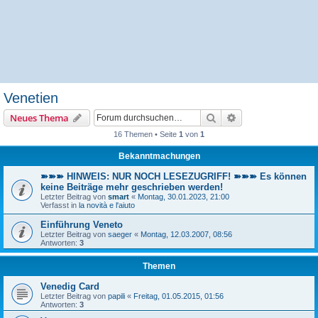
Venetien
Suche
Erweiterte Suche
Neues Thema
16 Themen • Seite
1
von
1
Bekanntmachungen
➽➽➽ HINWEIS: NUR NOCH LESEZUGRIFF! ➽➽➽ Es können
keine Beiträge mehr geschrieben werden!
Letzter Beitrag von
smart
«
Montag, 30.01.2023, 21:00
Verfasst in
la novità e l'aiuto
Einführung Veneto
Letzter Beitrag von
saeger
«
Montag, 12.03.2007, 08:56
Antworten:
3
Themen
Venedig Card
Letzter Beitrag von
papili
«
Freitag, 01.05.2015, 01:56
Antworten:
3