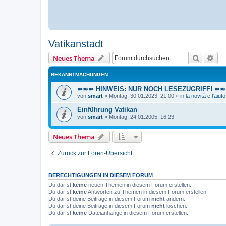
Vatikanstadt
Suche
Erw
Neues Thema
BEKANNTMACHUNGEN
➽➽➽ HINWEIS: NUR NOCH LESEZUGRIFF! ➽➽➽ E
von
smart
»
Montag, 30.01.2023, 21:00
» in
la novità e l'aiuto
Einführung Vatikan
von
smart
»
Montag, 24.01.2005, 16:23
Neues Thema
Zurück zur Foren-Übersicht
BERECHTIGUNGEN IN DIESEM FORUM
Du darfst
keine
neuen Themen in diesem Forum erstellen.
Du darfst
keine
Antworten zu Themen in diesem Forum erstellen.
Du darfst deine Beiträge in diesem Forum
nicht
ändern.
Du darfst deine Beiträge in diesem Forum
nicht
löschen.
Du darfst
keine
Dateianhänge in diesem Forum erstellen.