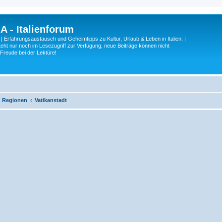
A - Italienforum
 | Erfahrungsaustausch und Geheimtipps zu Kultur, Urlaub & Leben in Italien. |
eht nur noch im Lesezugriff zur Verfügung, neue Beiträge können nicht
 Freude bei der Lektüre!
ch Regionen
Vatikanstadt