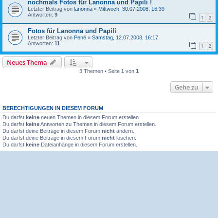
nochmals Fotos für Lanonna und Papili !
Letzter Beitrag von
lanonna
«
Mittwoch, 30.07.2008, 16:39
Antworten:
9
1
2
Fotos für Lanonna und Papili
Letzter Beitrag von
Pené
«
Samstag, 12.07.2008, 16:17
Antworten:
11
1
2
Neues Thema
3 Themen • Seite
1
von
1
Gehe zu
BERECHTIGUNGEN IN DIESEM FORUM
Du darfst
keine
neuen Themen in diesem Forum erstellen.
Du darfst
keine
Antworten zu Themen in diesem Forum erstellen.
Du darfst deine Beiträge in diesem Forum
nicht
ändern.
Du darfst deine Beiträge in diesem Forum
nicht
löschen.
Du darfst
keine
Dateianhänge in diesem Forum erstellen.