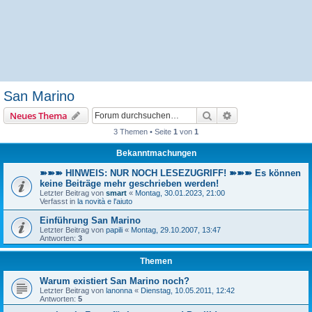
San Marino
Suche
Erweiterte Suche
Neues Thema
3 Themen • Seite
1
von
1
Bekanntmachungen
➽➽➽ HINWEIS: NUR NOCH LESEZUGRIFF! ➽➽➽ Es können
keine Beiträge mehr geschrieben werden!
Letzter Beitrag von
smart
«
Montag, 30.01.2023, 21:00
Verfasst in
la novità e l'aiuto
Einführung San Marino
Letzter Beitrag von
papili
«
Montag, 29.10.2007, 13:47
Antworten:
3
Themen
Warum existiert San Marino noch?
Letzter Beitrag von
lanonna
«
Dienstag, 10.05.2011, 12:42
Antworten:
5