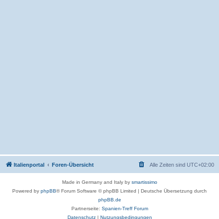
Italienportal
Foren-Übersicht
Alle Zeiten sind
UTC+02:00
Made in Germany and Italy by
smartissimo
Powered by
phpBB
® Forum Software © phpBB Limited
|
Deutsche Übersetzung durch
phpBB.de
Partnerseite:
Spanien-Treff Forum
Datenschutz
|
Nutzungsbedingungen