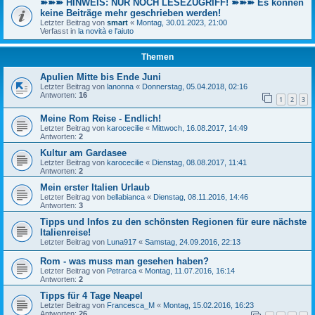
➽➽➽ HINWEIS: NUR NOCH LESEZUGRIFF! ➽➽➽ Es können
keine Beiträge mehr geschrieben werden!
Letzter Beitrag von
smart
«
Montag, 30.01.2023, 21:00
Verfasst in
la novità e l'aiuto
Themen
Apulien Mitte bis Ende Juni
Letzter Beitrag von
lanonna
«
Donnerstag, 05.04.2018, 02:16
Antworten:
16
1
2
3
Meine Rom Reise - Endlich!
Letzter Beitrag von
karocecilie
«
Mittwoch, 16.08.2017, 14:49
Antworten:
2
Kultur am Gardasee
Letzter Beitrag von
karocecilie
«
Dienstag, 08.08.2017, 11:41
Antworten:
2
Mein erster Italien Urlaub
Letzter Beitrag von
bellabianca
«
Dienstag, 08.11.2016, 14:46
Antworten:
3
Tipps und Infos zu den schönsten Regionen für eure nächste
Italienreise!
Letzter Beitrag von
Luna917
«
Samstag, 24.09.2016, 22:13
Rom - was muss man gesehen haben?
Letzter Beitrag von
Petrarca
«
Montag, 11.07.2016, 16:14
Antworten:
2
Tipps für 4 Tage Neapel
Letzter Beitrag von
Francesca_M
«
Montag, 15.02.2016, 16:23
Antworten:
26