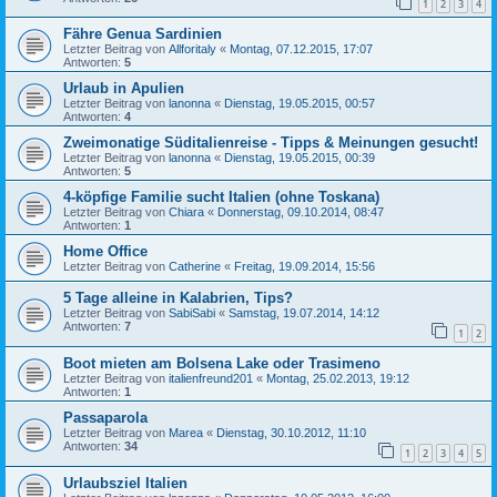
1
2
3
4
Fähre Genua Sardinien
Letzter Beitrag von
Allforitaly
«
Montag, 07.12.2015, 17:07
Antworten:
5
Urlaub in Apulien
Letzter Beitrag von
lanonna
«
Dienstag, 19.05.2015, 00:57
Antworten:
4
Zweimonatige Süditalienreise - Tipps & Meinungen gesucht!
Letzter Beitrag von
lanonna
«
Dienstag, 19.05.2015, 00:39
Antworten:
5
4-köpfige Familie sucht Italien (ohne Toskana)
Letzter Beitrag von
Chiara
«
Donnerstag, 09.10.2014, 08:47
Antworten:
1
Home Office
Letzter Beitrag von
Catherine
«
Freitag, 19.09.2014, 15:56
5 Tage alleine in Kalabrien, Tips?
Letzter Beitrag von
SabiSabi
«
Samstag, 19.07.2014, 14:12
Antworten:
7
1
2
Boot mieten am Bolsena Lake oder Trasimeno
Letzter Beitrag von
italienfreund201
«
Montag, 25.02.2013, 19:12
Antworten:
1
Passaparola
Letzter Beitrag von
Marea
«
Dienstag, 30.10.2012, 11:10
Antworten:
34
1
2
3
4
5
Urlaubsziel Italien