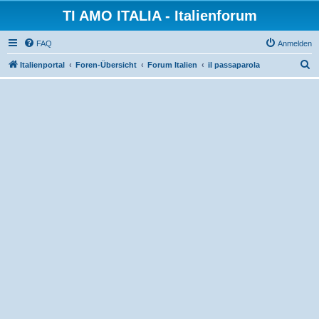
TI AMO ITALIA - Italienforum
FAQ
Anmelden
S
Italienportal
Foren-Übersicht
Forum Italien
il passaparola
u
c
h
e