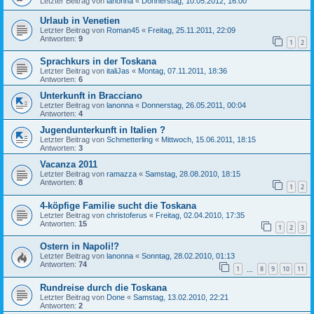
Letzter Beitrag von
lanonna
«
Donnerstag, 10.05.2012, 16:00
Urlaub in Venetien
Letzter Beitrag von
Roman45
«
Freitag, 25.11.2011, 22:09
Antworten:
9
1
2
Sprachkurs in der Toskana
Letzter Beitrag von
italiJas
«
Montag, 07.11.2011, 18:36
Antworten:
6
Unterkunft in Bracciano
Letzter Beitrag von
lanonna
«
Donnerstag, 26.05.2011, 00:04
Antworten:
4
Jugendunterkunft in Italien ?
Letzter Beitrag von
Schmetterling
«
Mittwoch, 15.06.2011, 18:15
Antworten:
3
Vacanza 2011
Letzter Beitrag von
ramazza
«
Samstag, 28.08.2010, 18:15
Antworten:
8
1
2
4-köpfige Familie sucht die Toskana
Letzter Beitrag von
christoferus
«
Freitag, 02.04.2010, 17:35
Antworten:
15
1
2
3
Ostern in Napoli!?
Letzter Beitrag von
lanonna
«
Sonntag, 28.02.2010, 01:13
Antworten:
74
1
8
9
10
11
…
Rundreise durch die Toskana
Letzter Beitrag von
Done
«
Samstag, 13.02.2010, 22:21
Antworten:
2