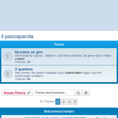
il passaparola
Forum
facciamo un giro
Die Rubrik für Cabrio-, Oldtimer- und Motorradfahrer, die gerne durch Italien
cruisen
Themen:
13
il quartiere
Hier können Sie andere Italophile nach
Unterkünften
fragen und Ihre
Erfahrungen schildern
Themen:
66
Suche
Erweiterte Suche
Neues Thema
1
2
3
Nächste
51 Themen
Bekanntmachungen