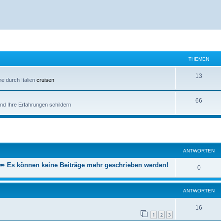
THEMEN
T
13
ne durch Italien
cruisen
h
T
66
e
nd Ihre Erfahrungen schildern
h
m
e
e
eiterte Suche
m
n
ANTWORTEN
e
n
s können keine Beiträge mehr geschrieben werden!
A
0
n
ANTWORTEN
t
w
A
16
1
2
3
o
n