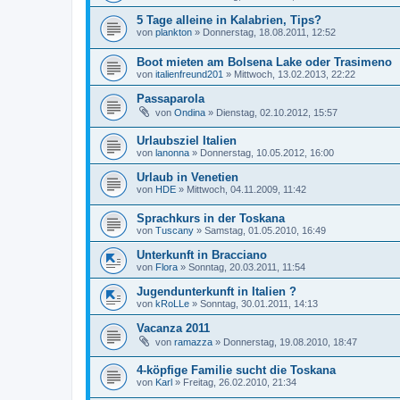
5 Tage alleine in Kalabrien, Tips?
von
plankton
»
Donnerstag, 18.08.2011, 12:52
Boot mieten am Bolsena Lake oder Trasimeno
von
italienfreund201
»
Mittwoch, 13.02.2013, 22:22
Passaparola
von
Ondina
»
Dienstag, 02.10.2012, 15:57
Urlaubsziel Italien
von
lanonna
»
Donnerstag, 10.05.2012, 16:00
Urlaub in Venetien
von
HDE
»
Mittwoch, 04.11.2009, 11:42
Sprachkurs in der Toskana
von
Tuscany
»
Samstag, 01.05.2010, 16:49
Unterkunft in Bracciano
von
Flora
»
Sonntag, 20.03.2011, 11:54
Jugendunterkunft in Italien ?
von
kRoLLe
»
Sonntag, 30.01.2011, 14:13
Vacanza 2011
von
ramazza
»
Donnerstag, 19.08.2010, 18:47
4-köpfige Familie sucht die Toskana
von
Karl
»
Freitag, 26.02.2010, 21:34