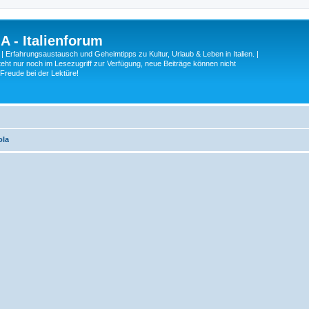
A - Italienforum
 | Erfahrungsaustausch und Geheimtipps zu Kultur, Urlaub & Leben in Italien. |
eht nur noch im Lesezugriff zur Verfügung, neue Beiträge können nicht
 Freude bei der Lektüre!
ola