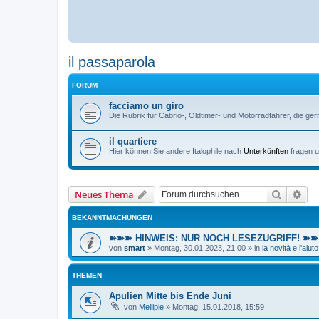
il passaparola
FORUM
facciamo un giro
Die Rubrik für Cabrio-, Oldtimer- und Motorradfahrer, die ger
il quartiere
Hier können Sie andere Italophile nach
Unterkünften
fragen u
Suche
Erw
Neues Thema
BEKANNTMACHUNGEN
➽➽➽ HINWEIS: NUR NOCH LESEZUGRIFF! ➽➽➽ E
von
smart
»
Montag, 30.01.2023, 21:00
» in
la novità e l'aiuto
THEMEN
Apulien Mitte bis Ende Juni
von
Mellipie
»
Montag, 15.01.2018, 15:59