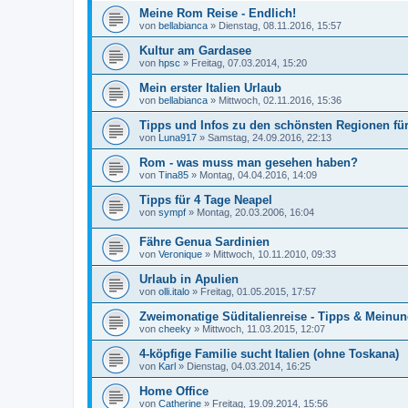
Meine Rom Reise - Endlich!
von
bellabianca
»
Dienstag, 08.11.2016, 15:57
Kultur am Gardasee
von
hpsc
»
Freitag, 07.03.2014, 15:20
Mein erster Italien Urlaub
von
bellabianca
»
Mittwoch, 02.11.2016, 15:36
Tipps und Infos zu den schönsten Regionen für 
von
Luna917
»
Samstag, 24.09.2016, 22:13
Rom - was muss man gesehen haben?
von
Tina85
»
Montag, 04.04.2016, 14:09
Tipps für 4 Tage Neapel
von
sympf
»
Montag, 20.03.2006, 16:04
Fähre Genua Sardinien
von
Veronique
»
Mittwoch, 10.11.2010, 09:33
Urlaub in Apulien
von
olli.italo
»
Freitag, 01.05.2015, 17:57
Zweimonatige Süditalienreise - Tipps & Meinu
von
cheeky
»
Mittwoch, 11.03.2015, 12:07
4-köpfige Familie sucht Italien (ohne Toskana)
von
Karl
»
Dienstag, 04.03.2014, 16:25
Home Office
von
Catherine
»
Freitag, 19.09.2014, 15:56