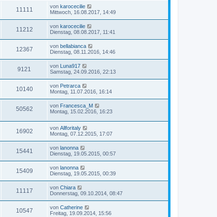
z
t
L
von
karocecilie
t
r
Z
11111
f
g
e
Mittwoch, 16.08.2017, 14:49
e
a
t
r
g
u
f
z
r
B
L
von
karocecilie
Z
11212
t
e
e
Dienstag, 08.08.2017, 11:41
g
e
e
i
i
t
r
u
t
z
L
von
bellabianca
r
B
r
Z
12367
t
f
e
Dienstag, 08.11.2016, 14:46
e
a
g
e
t
i
g
i
r
u
f
z
t
L
von
Luna917
r
B
Z
9121
t
r
e
f
Samstag, 24.09.2016, 22:13
e
g
e
e
a
t
i
i
r
u
g
z
t
f
L
von
Petrarca
r
B
Z
10140
t
r
e
f
Montag, 11.07.2016, 16:14
e
g
e
a
e
t
i
i
r
u
g
z
t
f
L
von
Francesca_M
r
B
Z
50562
t
r
e
f
Montag, 15.02.2016, 16:23
e
g
e
a
e
t
i
i
r
u
g
z
t
f
r
B
L
von
Allforitaly
t
r
Z
16902
f
e
g
e
Montag, 07.12.2015, 17:07
e
a
e
i
i
t
r
g
u
t
f
z
r
B
L
von
lanonna
r
Z
15441
t
f
e
e
Dienstag, 19.05.2015, 00:57
a
g
e
e
i
i
t
g
r
u
t
f
z
L
von
lanonna
r
B
r
Z
15409
t
f
e
Dienstag, 19.05.2015, 00:39
e
a
g
e
e
t
i
g
i
r
u
f
z
t
L
von
Chiara
r
B
Z
11117
t
r
e
f
Donnerstag, 09.10.2014, 08:47
e
g
e
e
a
t
i
i
r
u
g
z
t
f
L
von
Catherine
r
B
Z
10547
t
r
e
f
Freitag, 19.09.2014, 15:56
e
g
e