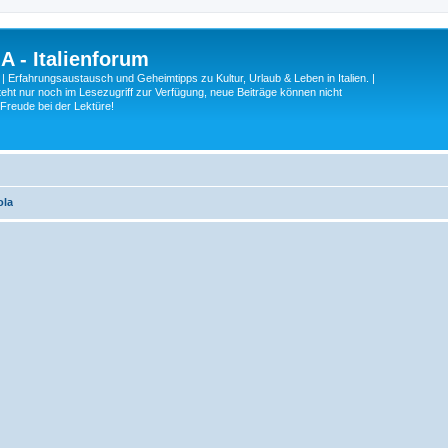
A - Italienforum
 | Erfahrungsaustausch und Geheimtipps zu Kultur, Urlaub & Leben in Italien. |
eht nur noch im Lesezugriff zur Verfügung, neue Beiträge können nicht
 Freude bei der Lektüre!
ola