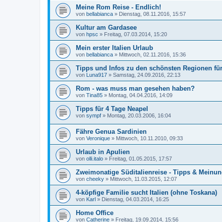
Meine Rom Reise - Endlich!
von
bellabianca
»
Dienstag, 08.11.2016, 15:57
Kultur am Gardasee
von
hpsc
»
Freitag, 07.03.2014, 15:20
Mein erster Italien Urlaub
von
bellabianca
»
Mittwoch, 02.11.2016, 15:36
Tipps und Infos zu den schönsten Regionen für 
von
Luna917
»
Samstag, 24.09.2016, 22:13
Rom - was muss man gesehen haben?
von
Tina85
»
Montag, 04.04.2016, 14:09
Tipps für 4 Tage Neapel
von
sympf
»
Montag, 20.03.2006, 16:04
Fähre Genua Sardinien
von
Veronique
»
Mittwoch, 10.11.2010, 09:33
Urlaub in Apulien
von
olli.italo
»
Freitag, 01.05.2015, 17:57
Zweimonatige Süditalienreise - Tipps & Meinu
von
cheeky
»
Mittwoch, 11.03.2015, 12:07
4-köpfige Familie sucht Italien (ohne Toskana)
von
Karl
»
Dienstag, 04.03.2014, 16:25
Home Office
von
Catherine
»
Freitag, 19.09.2014, 15:56