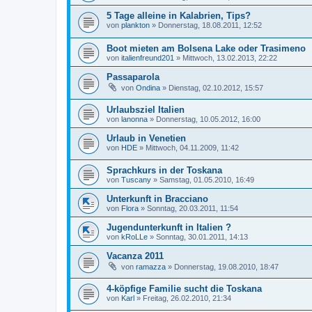
5 Tage alleine in Kalabrien, Tips?
von
plankton
»
Donnerstag, 18.08.2011, 12:52
Boot mieten am Bolsena Lake oder Trasimeno
von
italienfreund201
»
Mittwoch, 13.02.2013, 22:22
Passaparola
von
Ondina
»
Dienstag, 02.10.2012, 15:57
Urlaubsziel Italien
von
lanonna
»
Donnerstag, 10.05.2012, 16:00
Urlaub in Venetien
von
HDE
»
Mittwoch, 04.11.2009, 11:42
Sprachkurs in der Toskana
von
Tuscany
»
Samstag, 01.05.2010, 16:49
Unterkunft in Bracciano
von
Flora
»
Sonntag, 20.03.2011, 11:54
Jugendunterkunft in Italien ?
von
kRoLLe
»
Sonntag, 30.01.2011, 14:13
Vacanza 2011
von
ramazza
»
Donnerstag, 19.08.2010, 18:47
4-köpfige Familie sucht die Toskana
von
Karl
»
Freitag, 26.02.2010, 21:34