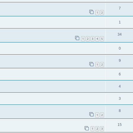
e
o
n
t
w
A
7
n
r
t
1
2
e
o
n
t
w
n
A
1
r
t
e
o
n
t
w
n
A
34
r
t
e
1
2
3
4
5
o
n
t
w
n
r
A
0
t
e
o
t
n
w
n
A
9
r
e
t
1
2
o
n
t
n
w
r
A
6
t
e
o
t
n
w
n
A
4
r
e
t
o
n
t
n
w
A
3
r
t
e
o
n
t
w
n
A
8
r
t
e
1
2
o
n
t
w
n
A
15
r
t
e
1
2
3
o
n
t