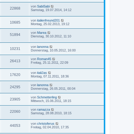
a
e
t
i
i
r
u
g
z
t
f
L
von
SabiSabi
r
B
Z
22868
t
r
e
f
Samstag, 19.07.2014, 14:12
e
g
e
a
e
t
i
i
r
u
g
z
t
f
r
B
L
von
italienfreund201
t
r
Z
10685
f
e
g
e
Montag, 25.02.2013, 19:12
e
a
e
i
i
t
r
g
u
t
f
z
r
B
L
von
Marea
r
Z
51894
t
f
e
e
Dienstag, 30.10.2012, 11:10
a
g
e
e
i
i
t
g
r
u
t
f
z
r
B
r
L
von
lanonna
t
f
Z
10231
e
a
g
e
e
Donnerstag, 10.05.2012, 16:00
e
i
g
i
t
r
f
u
t
z
r
B
L
von
Roman45
r
Z
26413
t
f
e
e
e
Freitag, 25.11.2011, 22:09
a
g
e
i
i
t
g
r
u
t
f
z
r
B
r
L
von
italiJas
t
f
Z
17620
e
a
g
e
e
Montag, 07.11.2011, 18:36
e
i
g
i
t
r
f
u
t
z
r
B
L
von
lanonna
r
Z
24295
t
f
e
e
e
Donnerstag, 26.05.2011, 00:04
a
g
e
i
i
t
g
r
u
t
f
z
L
von
Schmetterling
r
B
r
Z
23905
t
f
e
Mittwoch, 15.06.2011, 18:15
e
a
g
e
e
t
i
g
i
r
u
f
z
t
L
von
ramazza
r
B
Z
22060
t
r
e
f
Samstag, 28.08.2010, 18:15
e
g
e
e
a
t
i
i
r
u
g
z
t
f
r
B
L
von
christoferus
t
r
Z
44053
f
e
g
e
Freitag, 02.04.2010, 17:35
e
a
e
i
i
t
r
g
u
t
f
z