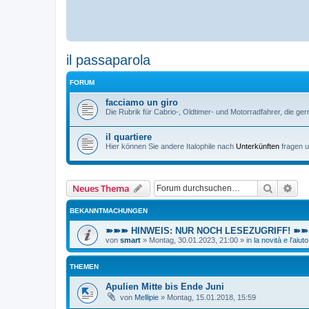
il passaparola
FORUM
facciamo un giro
Die Rubrik für Cabrio-, Oldtimer- und Motorradfahrer, die ger
il quartiere
Hier können Sie andere Italophile nach
Unterkünften
fragen u
Suche
Erw
Neues Thema
BEKANNTMACHUNGEN
➽➽➽ HINWEIS: NUR NOCH LESEZUGRIFF! ➽➽➽ E
von
smart
»
Montag, 30.01.2023, 21:00
» in
la novità e l'aiuto
THEMEN
Apulien Mitte bis Ende Juni
von
Mellipie
»
Montag, 15.01.2018, 15:59