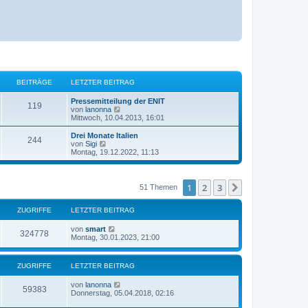
BEITRÄGE
LETZTER BEITRAG
L
Pressemitteilung der ENIT
B
119
e
N
von
lanonna
t
e
Mittwoch, 10.04.2013, 16:01
e
z
u
t
e
L
Drei Monate Italien
B
244
i
e
s
e
N
von
Sigi
r
t
t
e
Montag, 19.12.2022, 11:13
e
t
B
e
z
u
e
r
t
e
i
i
B
r
e
s
t
e
r
t
1
2
3
Nächste
51 Themen
r
i
t
B
e
ä
a
t
e
r
g
r
i
B
ZUGRIFFE
r
LETZTER BEITRAG
g
a
t
e
g
r
i
ä
L
von
smart
e
Z
324778
a
t
e
Montag, 30.01.2023, 21:00
g
r
t
g
u
a
z
g
t
e
ZUGRIFFE
LETZTER BEITRAG
g
e
r
L
von
lanonna
r
B
Z
59383
e
Donnerstag, 05.04.2018, 02:16
e
t
i
i
u