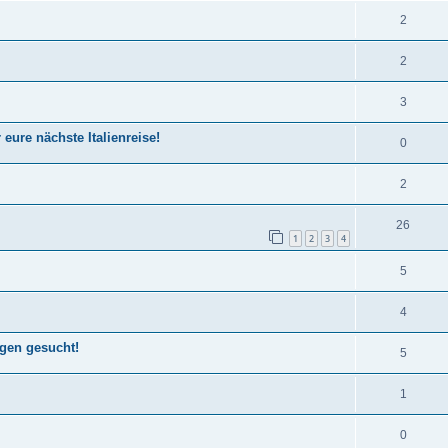
A
2
r
t
n
t
w
A
2
t
e
o
n
w
n
A
3
r
t
o
n
t
eure nächste Italienreise!
w
A
0
r
t
e
o
n
t
w
n
A
2
r
t
e
o
n
t
w
A
26
n
r
t
1
2
3
4
e
o
n
t
w
n
A
5
r
t
e
o
n
t
w
n
A
4
r
t
e
o
n
t
ngen gesucht!
w
n
A
5
r
t
e
o
n
t
w
n
A
1
r
t
e
o
n
t
w
n
A
0
r
t