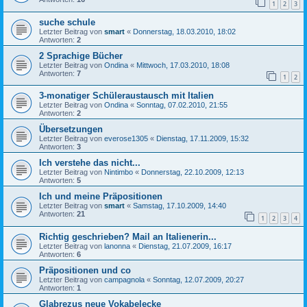
1
2
3
suche schule
Letzter Beitrag von
smart
«
Donnerstag, 18.03.2010, 18:02
Antworten:
2
2 Sprachige Bücher
Letzter Beitrag von
Ondina
«
Mittwoch, 17.03.2010, 18:08
Antworten:
7
1
2
3-monatiger Schüleraustausch mit Italien
Letzter Beitrag von
Ondina
«
Sonntag, 07.02.2010, 21:55
Antworten:
2
Übersetzungen
Letzter Beitrag von
everose1305
«
Dienstag, 17.11.2009, 15:32
Antworten:
3
Ich verstehe das nicht...
Letzter Beitrag von
Nintimbo
«
Donnerstag, 22.10.2009, 12:13
Antworten:
5
Ich und meine Präpositionen
Letzter Beitrag von
smart
«
Samstag, 17.10.2009, 14:40
Antworten:
21
1
2
3
4
Richtig geschrieben? Mail an Italienerin...
Letzter Beitrag von
lanonna
«
Dienstag, 21.07.2009, 16:17
Antworten:
6
Präpositionen und co
Letzter Beitrag von
campagnola
«
Sonntag, 12.07.2009, 20:27
Antworten:
1
Glabrezus neue Vokabelecke