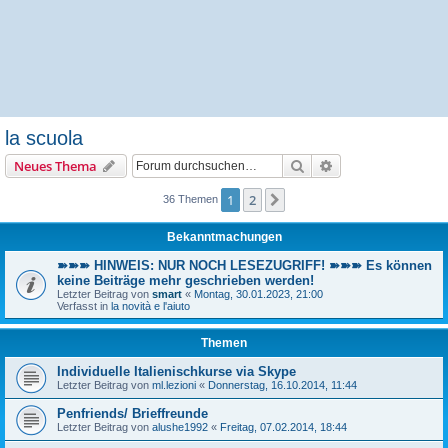
la scuola
Suche
Erweiterte Suche
Neues Thema
1
2
Nächste
36 Themen
Bekanntmachungen
➽➽➽ HINWEIS: NUR NOCH LESEZUGRIFF! ➽➽➽ Es können
keine Beiträge mehr geschrieben werden!
Letzter Beitrag von
smart
«
Montag, 30.01.2023, 21:00
Verfasst in
la novità e l'aiuto
Themen
Individuelle Italienischkurse via Skype
Letzter Beitrag von
ml.lezioni
«
Donnerstag, 16.10.2014, 11:44
Penfriends/ Brieffreunde
Letzter Beitrag von
alushe1992
«
Freitag, 07.02.2014, 18:44