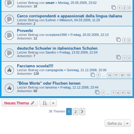
Letzter Beitrag von
smart
«
Montag, 25.05.2009, 23:02
Antworten:
18
1
2
3
Cerco corrispondenti e appassionati della lingua italiana
Letzter Beitrag von
ILehrer
«
Mittwoch, 04.03.2009, 11:29
Antworten:
2
Proverbi
Letzter Beitrag von
scorpione1990
«
Freitag, 20.02.2009, 22:13
Antworten:
12
1
2
deutsche Schueler in italienischen Schulen
Letzter Beitrag von
Sandro
«
Freitag, 13.02.2009, 21:54
Antworten:
7
1
2
Facciamo scuola!!!!
Letzter Beitrag von
campagnola
«
Sonntag, 21.12.2008, 15:06
Antworten:
128
1
16
17
18
19
…
"Böse Worte" oder Fluchen lernen
Letzter Beitrag von
lanonna
«
Freitag, 12.12.2008, 23:44
Antworten:
68
1
7
8
9
10
…
Neues Thema
1
2
Nächste
36 Themen
Gehe zu