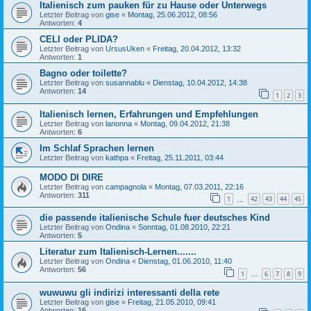
Italienisch zum pauken für zu Hause oder Unterwegs
Letzter Beitrag von
gise
«
Montag, 25.06.2012, 08:56
Antworten:
4
CELI oder PLIDA?
Letzter Beitrag von
UrsusUken
«
Freitag, 20.04.2012, 13:32
Antworten:
1
Bagno oder toilette?
Letzter Beitrag von
susannablu
«
Dienstag, 10.04.2012, 14:38
Antworten:
14
1
2
3
Italienisch lernen, Erfahrungen und Empfehlungen
Letzter Beitrag von
lanonna
«
Montag, 09.04.2012, 21:38
Antworten:
6
Im Schlaf Sprachen lernen
Letzter Beitrag von
kathpa
«
Freitag, 25.11.2011, 03:44
MODO DI DIRE
Letzter Beitrag von
campagnola
«
Montag, 07.03.2011, 22:16
Antworten:
311
1
42
43
44
45
…
die passende italienische Schule fuer deutsches Kind
Letzter Beitrag von
Ondina
«
Sonntag, 01.08.2010, 22:21
Antworten:
5
Literatur zum Italienisch-Lernen.......
Letzter Beitrag von
Ondina
«
Dienstag, 01.06.2010, 11:40
Antworten:
56
1
6
7
8
9
…
wuwuwu gli indirizi interessanti della rete
Letzter Beitrag von
gise
«
Freitag, 21.05.2010, 09:41
Antworten:
16