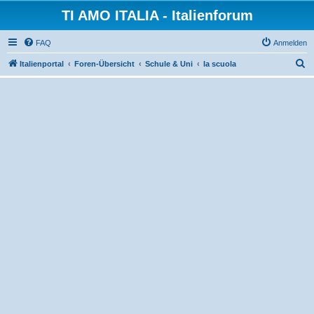
TI AMO ITALIA - Italienforum
FAQ
Anmelden
S
Italienportal
Foren-Übersicht
Schule & Uni
la scuola
u
c
h
e