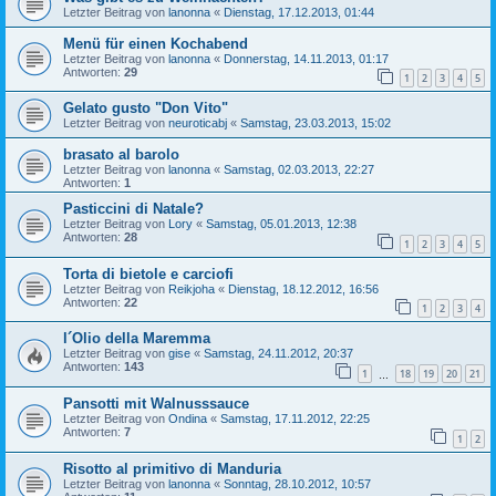
Letzter Beitrag von
lanonna
«
Dienstag, 17.12.2013, 01:44
Menü für einen Kochabend
Letzter Beitrag von
lanonna
«
Donnerstag, 14.11.2013, 01:17
Antworten:
29
1
2
3
4
5
Gelato gusto "Don Vito"
Letzter Beitrag von
neuroticabj
«
Samstag, 23.03.2013, 15:02
brasato al barolo
Letzter Beitrag von
lanonna
«
Samstag, 02.03.2013, 22:27
Antworten:
1
Pasticcini di Natale?
Letzter Beitrag von
Lory
«
Samstag, 05.01.2013, 12:38
Antworten:
28
1
2
3
4
5
Torta di bietole e carciofi
Letzter Beitrag von
Reikjoha
«
Dienstag, 18.12.2012, 16:56
Antworten:
22
1
2
3
4
l´Olio della Maremma
Letzter Beitrag von
gise
«
Samstag, 24.11.2012, 20:37
Antworten:
143
1
18
19
20
21
…
Pansotti mit Walnusssauce
Letzter Beitrag von
Ondina
«
Samstag, 17.11.2012, 22:25
Antworten:
7
1
2
Risotto al primitivo di Manduria
Letzter Beitrag von
lanonna
«
Sonntag, 28.10.2012, 10:57