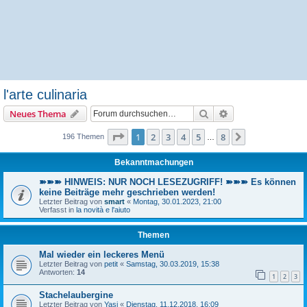
l'arte culinaria
Suche
Erweiterte Suche
Neues Thema
Seite
1
von
8
1
2
3
4
5
8
Nächste
196 Themen
…
Bekanntmachungen
➽➽➽ HINWEIS: NUR NOCH LESEZUGRIFF! ➽➽➽ Es können
keine Beiträge mehr geschrieben werden!
Letzter Beitrag von
smart
«
Montag, 30.01.2023, 21:00
Verfasst in
la novità e l'aiuto
Themen
Mal wieder ein leckeres Menü
Letzter Beitrag von
petit
«
Samstag, 30.03.2019, 15:38
Antworten:
14
1
2
3
Stachelaubergine
Letzter Beitrag von
Yasi
«
Dienstag, 11.12.2018, 16:09