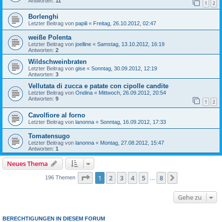
Antworten:
11
1
2
Borlenghi
Letzter Beitrag von
papili
«
Freitag, 26.10.2012, 02:47
weiße Polenta
Letzter Beitrag von
joelline
«
Samstag, 13.10.2012, 16:19
Antworten:
2
Wildschweinbraten
Letzter Beitrag von
gise
«
Sonntag, 30.09.2012, 12:19
Antworten:
3
Vellutata di zucca e patate con cipolle candite
Letzter Beitrag von
Ondina
«
Mittwoch, 26.09.2012, 20:54
Antworten:
9
1
2
Cavolfiore al forno
Letzter Beitrag von
lanonna
«
Sonntag, 16.09.2012, 17:33
Tomatensugo
Letzter Beitrag von
lanonna
«
Montag, 27.08.2012, 15:47
Antworten:
1
Neues Thema
Seite
1
von
8
1
2
3
4
5
8
Nächste
196 Themen
…
Gehe zu
BERECHTIGUNGEN IN DIESEM FORUM