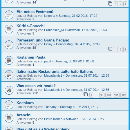
Antworten:
14
1
2
3
Ein nettes Festmenü
Letzter Beitrag von
lanonna
«
Sonntag, 21.02.2016, 17:22
Antworten:
2
Kürbis-Gnocchi
Letzter Beitrag von
Francesca_M
«
Mittwoch, 17.02.2016, 15:53
Antworten:
5
Parmesan und Grana Padano
Letzter Beitrag von
Finlay
«
Donnerstag, 16.04.2015, 09:39
Antworten:
18
1
2
3
Kastanien Pasta
Letzter Beitrag von
papili
«
Dienstag, 05.08.2014, 01:08
Antworten:
1
Italienische Restaurants außerhalb Italiens
Letzter Beitrag von
Macadamia1
«
Donnerstag, 31.07.2014, 12:58
Antworten:
2
Was essen wir heute?
Letzter Beitrag von
Macadamia1
«
Donnerstag, 31.07.2014, 12:55
Antworten:
712
1
99
100
101
102
…
Kochkurs
Letzter Beitrag von
Tuscany
«
Sonntag, 01.06.2014, 18:17
Arancini
Letzter Beitrag von
Pietra bianca
«
Mittwoch, 15.01.2014, 21:50
Antworten:
5
Was gibt es zu Weihnachten?