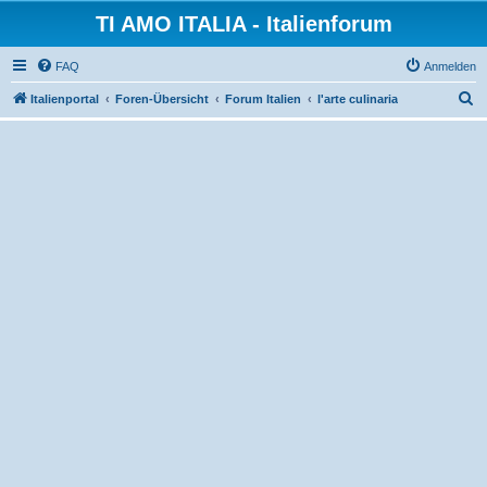
TI AMO ITALIA - Italienforum
FAQ
Anmelden
S
Italienportal
Foren-Übersicht
Forum Italien
l'arte culinaria
u
c
h
e