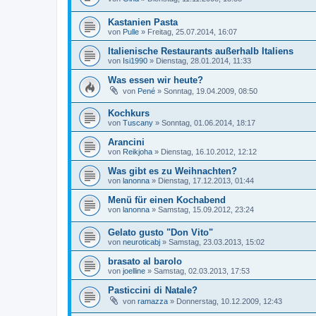
Kastanien Pasta
von
Pulle
»
Freitag, 25.07.2014, 16:07
Italienische Restaurants außerhalb Italiens
von
Isi1990
»
Dienstag, 28.01.2014, 11:33
Was essen wir heute?
von
Pené
»
Sonntag, 19.04.2009, 08:50
Kochkurs
von
Tuscany
»
Sonntag, 01.06.2014, 18:17
Arancini
von
Reikjoha
»
Dienstag, 16.10.2012, 12:12
Was gibt es zu Weihnachten?
von
lanonna
»
Dienstag, 17.12.2013, 01:44
Menü für einen Kochabend
von
lanonna
»
Samstag, 15.09.2012, 23:24
Gelato gusto "Don Vito"
von
neuroticabj
»
Samstag, 23.03.2013, 15:02
brasato al barolo
von
joelline
»
Samstag, 02.03.2013, 17:53
Pasticcini di Natale?
von
ramazza
»
Donnerstag, 10.12.2009, 12:43