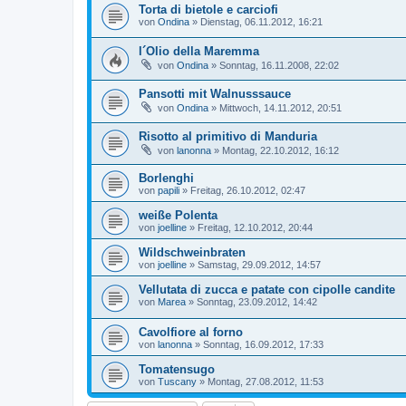
Torta di bietole e carciofi
von
Ondina
»
Dienstag, 06.11.2012, 16:21
l´Olio della Maremma
von
Ondina
»
Sonntag, 16.11.2008, 22:02
Pansotti mit Walnusssauce
von
Ondina
»
Mittwoch, 14.11.2012, 20:51
Risotto al primitivo di Manduria
von
lanonna
»
Montag, 22.10.2012, 16:12
Borlenghi
von
papili
»
Freitag, 26.10.2012, 02:47
weiße Polenta
von
joelline
»
Freitag, 12.10.2012, 20:44
Wildschweinbraten
von
joelline
»
Samstag, 29.09.2012, 14:57
Vellutata di zucca e patate con cipolle candite
von
Marea
»
Sonntag, 23.09.2012, 14:42
Cavolfiore al forno
von
lanonna
»
Sonntag, 16.09.2012, 17:33
Tomatensugo
von
Tuscany
»
Montag, 27.08.2012, 11:53