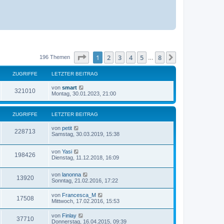
Seite
1
von
8
1
2
3
4
5
8
Nächste
196 Themen
…
ZUGRIFFE
LETZTER BEITRAG
L
von
smart
Z
321010
e
Montag, 30.01.2023, 21:00
t
u
z
t
ZUGRIFFE
LETZTER BEITRAG
g
e
r
L
von
petit
r
B
Z
228713
e
Samstag, 30.03.2019, 15:38
e
t
i
i
u
z
t
L
von
Yasi
t
r
Z
198426
f
g
e
Dienstag, 11.12.2018, 16:09
e
a
t
r
g
u
f
z
r
B
L
von
lanonna
t
e
Z
13920
g
e
Sonntag, 21.02.2016, 17:22
e
e
i
i
t
r
t
u
z
r
B
r
L
von
Francesca_M
f
Z
17508
t
e
a
e
Mittwoch, 17.02.2016, 15:53
g
e
i
g
i
t
f
r
u
t
z
L
von
Finlay
r
B
r
Z
37710
t
f
e
e
Donnerstag, 16.04.2015, 09:39
e
a