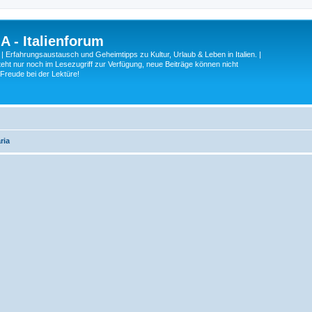
A - Italienforum
 | Erfahrungsaustausch und Geheimtipps zu Kultur, Urlaub & Leben in Italien. |
eht nur noch im Lesezugriff zur Verfügung, neue Beiträge können nicht
 Freude bei der Lektüre!
aria