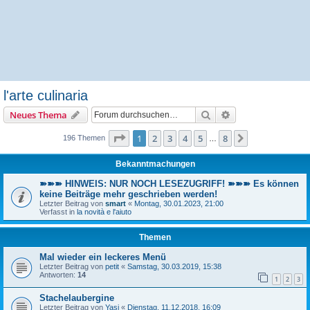
l'arte culinaria
Suche
Erweiterte Suche
Neues Thema
Seite
1
von
8
1
2
3
4
5
8
Nächste
196 Themen
…
Bekanntmachungen
➽➽➽ HINWEIS: NUR NOCH LESEZUGRIFF! ➽➽➽ Es können
keine Beiträge mehr geschrieben werden!
Letzter Beitrag von
smart
«
Montag, 30.01.2023, 21:00
Verfasst in
la novità e l'aiuto
Themen
Mal wieder ein leckeres Menü
Letzter Beitrag von
petit
«
Samstag, 30.03.2019, 15:38
Antworten:
14
1
2
3
Stachelaubergine
Letzter Beitrag von
Yasi
«
Dienstag, 11.12.2018, 16:09