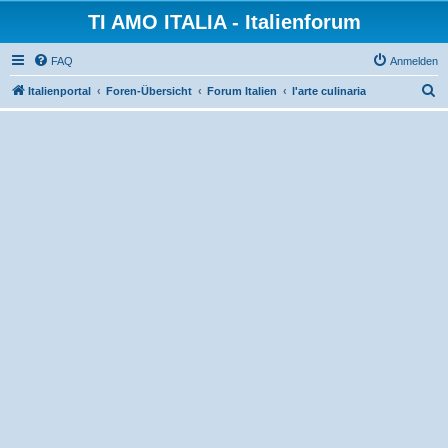
TI AMO ITALIA - Italienforum
FAQ
Anmelden
S
Italienportal
Foren-Übersicht
Forum Italien
l'arte culinaria
u
c
h
e