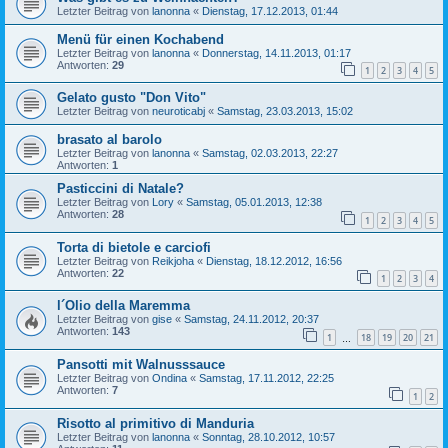
Letzter Beitrag von
lanonna
«
Dienstag, 17.12.2013, 01:44
Menü für einen Kochabend
Letzter Beitrag von
lanonna
«
Donnerstag, 14.11.2013, 01:17
Antworten:
29
1
2
3
4
5
Gelato gusto "Don Vito"
Letzter Beitrag von
neuroticabj
«
Samstag, 23.03.2013, 15:02
brasato al barolo
Letzter Beitrag von
lanonna
«
Samstag, 02.03.2013, 22:27
Antworten:
1
Pasticcini di Natale?
Letzter Beitrag von
Lory
«
Samstag, 05.01.2013, 12:38
Antworten:
28
1
2
3
4
5
Torta di bietole e carciofi
Letzter Beitrag von
Reikjoha
«
Dienstag, 18.12.2012, 16:56
Antworten:
22
1
2
3
4
l´Olio della Maremma
Letzter Beitrag von
gise
«
Samstag, 24.11.2012, 20:37
Antworten:
143
1
18
19
20
21
…
Pansotti mit Walnusssauce
Letzter Beitrag von
Ondina
«
Samstag, 17.11.2012, 22:25
Antworten:
7
1
2
Risotto al primitivo di Manduria
Letzter Beitrag von
lanonna
«
Sonntag, 28.10.2012, 10:57