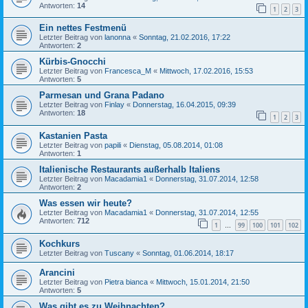
Antworten:
14
1
2
3
Ein nettes Festmenü
Letzter Beitrag von
lanonna
«
Sonntag, 21.02.2016, 17:22
Antworten:
2
Kürbis-Gnocchi
Letzter Beitrag von
Francesca_M
«
Mittwoch, 17.02.2016, 15:53
Antworten:
5
Parmesan und Grana Padano
Letzter Beitrag von
Finlay
«
Donnerstag, 16.04.2015, 09:39
Antworten:
18
1
2
3
Kastanien Pasta
Letzter Beitrag von
papili
«
Dienstag, 05.08.2014, 01:08
Antworten:
1
Italienische Restaurants außerhalb Italiens
Letzter Beitrag von
Macadamia1
«
Donnerstag, 31.07.2014, 12:58
Antworten:
2
Was essen wir heute?
Letzter Beitrag von
Macadamia1
«
Donnerstag, 31.07.2014, 12:55
Antworten:
712
1
99
100
101
102
…
Kochkurs
Letzter Beitrag von
Tuscany
«
Sonntag, 01.06.2014, 18:17
Arancini
Letzter Beitrag von
Pietra bianca
«
Mittwoch, 15.01.2014, 21:50
Antworten:
5
Was gibt es zu Weihnachten?