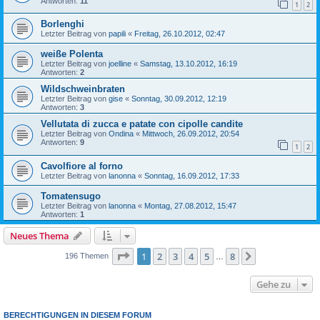
Antworten:
11
1
2
Borlenghi
Letzter Beitrag von
papili
«
Freitag, 26.10.2012, 02:47
weiße Polenta
Letzter Beitrag von
joelline
«
Samstag, 13.10.2012, 16:19
Antworten:
2
Wildschweinbraten
Letzter Beitrag von
gise
«
Sonntag, 30.09.2012, 12:19
Antworten:
3
Vellutata di zucca e patate con cipolle candite
Letzter Beitrag von
Ondina
«
Mittwoch, 26.09.2012, 20:54
Antworten:
9
1
2
Cavolfiore al forno
Letzter Beitrag von
lanonna
«
Sonntag, 16.09.2012, 17:33
Tomatensugo
Letzter Beitrag von
lanonna
«
Montag, 27.08.2012, 15:47
Antworten:
1
Neues Thema
Seite
1
von
8
1
2
3
4
5
8
Nächste
196 Themen
…
Gehe zu
BERECHTIGUNGEN IN DIESEM FORUM