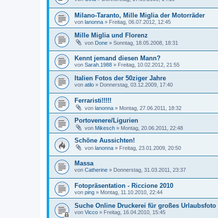
Milano-Taranto, Mille Miglia der Motorräder
von
lanonna
»
Freitag, 06.07.2012, 12:45
Mille Miglia und Florenz
von
Done
»
Sonntag, 18.05.2008, 18:31
Kennt jemand diesen Mann?
von
Sarah.1988
»
Freitag, 10.02.2012, 21:55
Italien Fotos der 50ziger Jahre
von
atilo
»
Donnerstag, 03.12.2009, 17:40
Ferraristi!!!!!
von
lanonna
»
Montag, 27.06.2011, 18:32
Portovenere/Ligurien
von
Mikesch
»
Montag, 20.06.2011, 22:48
Schöne Aussichten!
von
lanonna
»
Freitag, 23.01.2009, 20:50
Massa
von
Catherine
»
Donnerstag, 31.03.2011, 23:37
Fotopräsentation - Riccione 2010
von
ping
»
Montag, 11.10.2010, 22:44
Suche Online Druckerei für großes Urlaubsfoto
von
Vicco
»
Freitag, 16.04.2010, 15:45