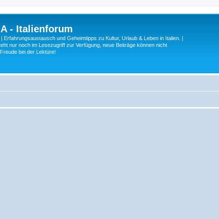
A - Italienforum
 | Erfahrungsaustausch und Geheimtipps zu Kultur, Urlaub & Leben in Italien. |
eht nur noch im Lesezugriff zur Verfügung, neue Beiträge können nicht
 Freude bei der Lektüre!