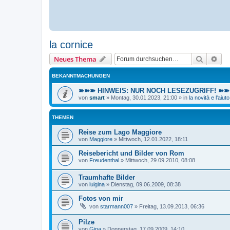
la cornice
Suche
Erw
Neues Thema
BEKANNTMACHUNGEN
➽➽➽ HINWEIS: NUR NOCH LESEZUGRIFF! ➽➽➽ E
von
smart
»
Montag, 30.01.2023, 21:00
» in
la novità e l'aiuto
THEMEN
Reise zum Lago Maggiore
von
Maggiore
»
Mittwoch, 12.01.2022, 18:11
Reisebericht und Bilder von Rom
von
Freudenthal
»
Mittwoch, 29.09.2010, 08:08
Traumhafte Bilder
von
luigina
»
Dienstag, 09.06.2009, 08:38
Fotos von mir
von
starmann007
»
Freitag, 13.09.2013, 06:36
Pilze
von
Gina
»
Donnerstag, 17.09.2009, 14:10