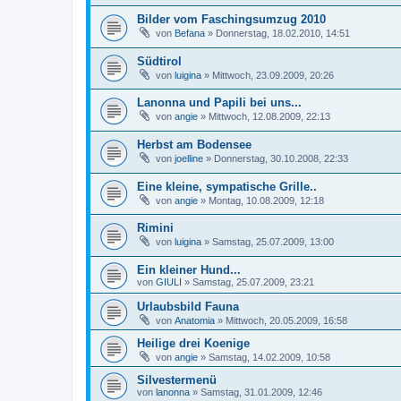
Bilder vom Faschingsumzug 2010
von
Befana
»
Donnerstag, 18.02.2010, 14:51
Südtirol
von
luigina
»
Mittwoch, 23.09.2009, 20:26
Lanonna und Papili bei uns...
von
angie
»
Mittwoch, 12.08.2009, 22:13
Herbst am Bodensee
von
joelline
»
Donnerstag, 30.10.2008, 22:33
Eine kleine, sympatische Grille..
von
angie
»
Montag, 10.08.2009, 12:18
Rimini
von
luigina
»
Samstag, 25.07.2009, 13:00
Ein kleiner Hund...
von
GIULI
»
Samstag, 25.07.2009, 23:21
Urlaubsbild Fauna
von
Anatomia
»
Mittwoch, 20.05.2009, 16:58
Heilige drei Koenige
von
angie
»
Samstag, 14.02.2009, 10:58
Silvestermenü
von
lanonna
»
Samstag, 31.01.2009, 12:46