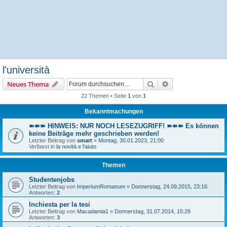
l'università
Suche
Erweiterte Suche
Neues Thema
22 Themen • Seite
1
von
1
Bekanntmachungen
➽➽➽ HINWEIS: NUR NOCH LESEZUGRIFF! ➽➽➽ Es können
keine Beiträge mehr geschrieben werden!
Letzter Beitrag von
smart
«
Montag, 30.01.2023, 21:00
Verfasst in
la novità e l'aiuto
Themen
Studentenjobs
Letzter Beitrag von
ImperiumRomanum
«
Donnerstag, 24.09.2015, 23:16
Antworten:
2
Inchiesta per la tesi
Letzter Beitrag von
Macadamia1
«
Donnerstag, 31.07.2014, 15:29
Antworten:
3