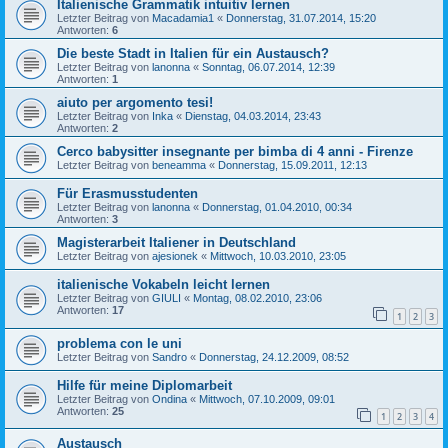
Italienische Grammatik intuitiv lernen
Letzter Beitrag von
Macadamia1
«
Donnerstag, 31.07.2014, 15:20
Antworten:
6
Die beste Stadt in Italien für ein Austausch?
Letzter Beitrag von
lanonna
«
Sonntag, 06.07.2014, 12:39
Antworten:
1
aiuto per argomento tesi!
Letzter Beitrag von
Inka
«
Dienstag, 04.03.2014, 23:43
Antworten:
2
Cerco babysitter insegnante per bimba di 4 anni - Firenze
Letzter Beitrag von
beneamma
«
Donnerstag, 15.09.2011, 12:13
Für Erasmusstudenten
Letzter Beitrag von
lanonna
«
Donnerstag, 01.04.2010, 00:34
Antworten:
3
Magisterarbeit Italiener in Deutschland
Letzter Beitrag von
ajesionek
«
Mittwoch, 10.03.2010, 23:05
italienische Vokabeln leicht lernen
Letzter Beitrag von
GIULI
«
Montag, 08.02.2010, 23:06
Antworten:
17
1
2
3
problema con le uni
Letzter Beitrag von
Sandro
«
Donnerstag, 24.12.2009, 08:52
Hilfe für meine Diplomarbeit
Letzter Beitrag von
Ondina
«
Mittwoch, 07.10.2009, 09:01
Antworten:
25
1
2
3
4
Austausch