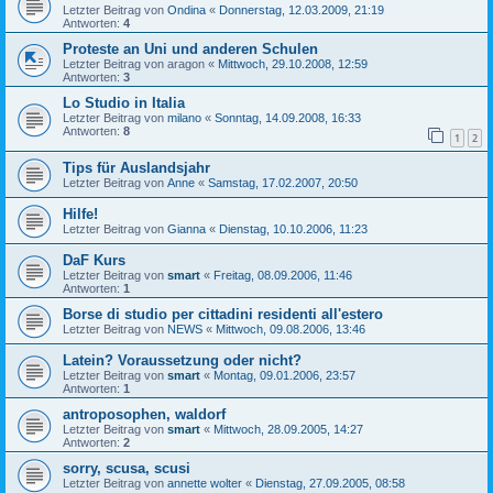
Letzter Beitrag von
Ondina
«
Donnerstag, 12.03.2009, 21:19
Antworten:
4
Proteste an Uni und anderen Schulen
Letzter Beitrag von
aragon
«
Mittwoch, 29.10.2008, 12:59
Antworten:
3
Lo Studio in Italia
Letzter Beitrag von
milano
«
Sonntag, 14.09.2008, 16:33
Antworten:
8
1
2
Tips für Auslandsjahr
Letzter Beitrag von
Anne
«
Samstag, 17.02.2007, 20:50
Hilfe!
Letzter Beitrag von
Gianna
«
Dienstag, 10.10.2006, 11:23
DaF Kurs
Letzter Beitrag von
smart
«
Freitag, 08.09.2006, 11:46
Antworten:
1
Borse di studio per cittadini residenti all'estero
Letzter Beitrag von
NEWS
«
Mittwoch, 09.08.2006, 13:46
Latein? Voraussetzung oder nicht?
Letzter Beitrag von
smart
«
Montag, 09.01.2006, 23:57
Antworten:
1
antroposophen, waldorf
Letzter Beitrag von
smart
«
Mittwoch, 28.09.2005, 14:27
Antworten:
2
sorry, scusa, scusi
Letzter Beitrag von
annette wolter
«
Dienstag, 27.09.2005, 08:58