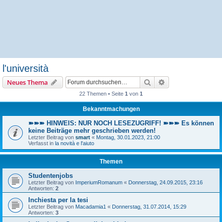
l'università
Suche
Erweiterte Suche
Neues Thema
22 Themen • Seite
1
von
1
Bekanntmachungen
➽➽➽ HINWEIS: NUR NOCH LESEZUGRIFF! ➽➽➽ Es können
keine Beiträge mehr geschrieben werden!
Letzter Beitrag von
smart
«
Montag, 30.01.2023, 21:00
Verfasst in
la novità e l'aiuto
Themen
Studentenjobs
Letzter Beitrag von
ImperiumRomanum
«
Donnerstag, 24.09.2015, 23:16
Antworten:
2
Inchiesta per la tesi
Letzter Beitrag von
Macadamia1
«
Donnerstag, 31.07.2014, 15:29
Antworten:
3