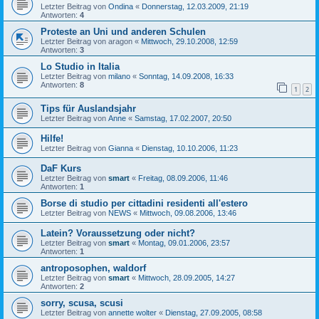
Letzter Beitrag von
Ondina
«
Donnerstag, 12.03.2009, 21:19
Antworten:
4
Proteste an Uni und anderen Schulen
Letzter Beitrag von
aragon
«
Mittwoch, 29.10.2008, 12:59
Antworten:
3
Lo Studio in Italia
Letzter Beitrag von
milano
«
Sonntag, 14.09.2008, 16:33
Antworten:
8
1
2
Tips für Auslandsjahr
Letzter Beitrag von
Anne
«
Samstag, 17.02.2007, 20:50
Hilfe!
Letzter Beitrag von
Gianna
«
Dienstag, 10.10.2006, 11:23
DaF Kurs
Letzter Beitrag von
smart
«
Freitag, 08.09.2006, 11:46
Antworten:
1
Borse di studio per cittadini residenti all'estero
Letzter Beitrag von
NEWS
«
Mittwoch, 09.08.2006, 13:46
Latein? Voraussetzung oder nicht?
Letzter Beitrag von
smart
«
Montag, 09.01.2006, 23:57
Antworten:
1
antroposophen, waldorf
Letzter Beitrag von
smart
«
Mittwoch, 28.09.2005, 14:27
Antworten:
2
sorry, scusa, scusi
Letzter Beitrag von
annette wolter
«
Dienstag, 27.09.2005, 08:58