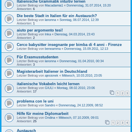
Italienische Grammatik intuitiv lernen
Letzter Beitrag von
Macadamia1
«
Donnerstag, 31.07.2014, 15:20
Antworten:
6
Die beste Stadt in Italien für ein Austausch?
Letzter Beitrag von
lanonna
«
Sonntag, 06.07.2014, 12:39
Antworten:
1
aiuto per argomento tesi!
Letzter Beitrag von
Inka
«
Dienstag, 04.03.2014, 23:43
Antworten:
2
Cerco babysitter insegnante per bimba di 4 anni - Firenze
Letzter Beitrag von
beneamma
«
Donnerstag, 15.09.2011, 12:13
Für Erasmusstudenten
Letzter Beitrag von
lanonna
«
Donnerstag, 01.04.2010, 00:34
Antworten:
3
Magisterarbeit Italiener in Deutschland
Letzter Beitrag von
ajesionek
«
Mittwoch, 10.03.2010, 23:05
italienische Vokabeln leicht lernen
Letzter Beitrag von
GIULI
«
Montag, 08.02.2010, 23:06
Antworten:
17
1
2
3
problema con le uni
Letzter Beitrag von
Sandro
«
Donnerstag, 24.12.2009, 08:52
Hilfe für meine Diplomarbeit
Letzter Beitrag von
Ondina
«
Mittwoch, 07.10.2009, 09:01
Antworten:
25
1
2
3
4
Austausch