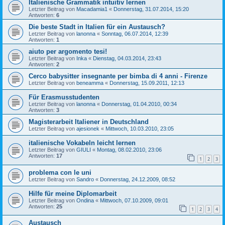
Italienische Grammatik intuitiv lernen
Letzter Beitrag von
Macadamia1
«
Donnerstag, 31.07.2014, 15:20
Antworten:
6
Die beste Stadt in Italien für ein Austausch?
Letzter Beitrag von
lanonna
«
Sonntag, 06.07.2014, 12:39
Antworten:
1
aiuto per argomento tesi!
Letzter Beitrag von
Inka
«
Dienstag, 04.03.2014, 23:43
Antworten:
2
Cerco babysitter insegnante per bimba di 4 anni - Firenze
Letzter Beitrag von
beneamma
«
Donnerstag, 15.09.2011, 12:13
Für Erasmusstudenten
Letzter Beitrag von
lanonna
«
Donnerstag, 01.04.2010, 00:34
Antworten:
3
Magisterarbeit Italiener in Deutschland
Letzter Beitrag von
ajesionek
«
Mittwoch, 10.03.2010, 23:05
italienische Vokabeln leicht lernen
Letzter Beitrag von
GIULI
«
Montag, 08.02.2010, 23:06
Antworten:
17
1
2
3
problema con le uni
Letzter Beitrag von
Sandro
«
Donnerstag, 24.12.2009, 08:52
Hilfe für meine Diplomarbeit
Letzter Beitrag von
Ondina
«
Mittwoch, 07.10.2009, 09:01
Antworten:
25
1
2
3
4
Austausch