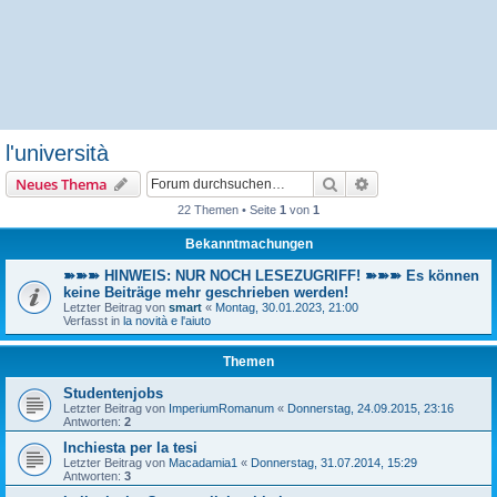
l'università
Suche
Erweiterte Suche
Neues Thema
22 Themen • Seite
1
von
1
Bekanntmachungen
➽➽➽ HINWEIS: NUR NOCH LESEZUGRIFF! ➽➽➽ Es können
keine Beiträge mehr geschrieben werden!
Letzter Beitrag von
smart
«
Montag, 30.01.2023, 21:00
Verfasst in
la novità e l'aiuto
Themen
Studentenjobs
Letzter Beitrag von
ImperiumRomanum
«
Donnerstag, 24.09.2015, 23:16
Antworten:
2
Inchiesta per la tesi
Letzter Beitrag von
Macadamia1
«
Donnerstag, 31.07.2014, 15:29
Antworten:
3