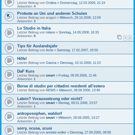
Letzter Beitrag von
Ondina
«
Donnerstag, 12.03.2009, 21:19
Antworten:
4
Proteste an Uni und anderen Schulen
Letzter Beitrag von
aragon
«
Mittwoch, 29.10.2008, 12:59
Antworten:
3
Lo Studio in Italia
Letzter Beitrag von
milano
«
Sonntag, 14.09.2008, 16:33
Antworten:
8
1
2
Tips für Auslandsjahr
Letzter Beitrag von
Anne
«
Samstag, 17.02.2007, 20:50
Hilfe!
Letzter Beitrag von
Gianna
«
Dienstag, 10.10.2006, 11:23
DaF Kurs
Letzter Beitrag von
smart
«
Freitag, 08.09.2006, 11:46
Antworten:
1
Borse di studio per cittadini residenti all'estero
Letzter Beitrag von
NEWS
«
Mittwoch, 09.08.2006, 13:46
Latein? Voraussetzung oder nicht?
Letzter Beitrag von
smart
«
Montag, 09.01.2006, 23:57
Antworten:
1
antroposophen, waldorf
Letzter Beitrag von
smart
«
Mittwoch, 28.09.2005, 14:27
Antworten:
2
sorry, scusa, scusi
Letzter Beitrag von
annette wolter
«
Dienstag, 27.09.2005, 08:58