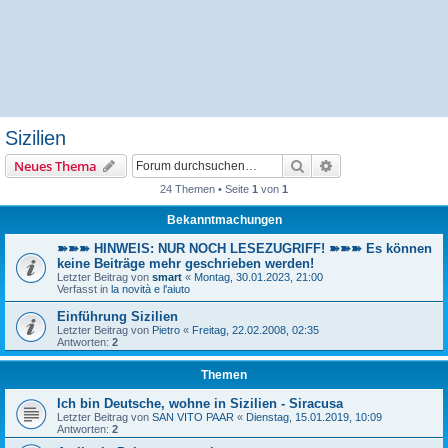
Sizilien
Suche
Erweiterte Suche
Neues Thema
24 Themen • Seite
1
von
1
Bekanntmachungen
➽➽➽ HINWEIS: NUR NOCH LESEZUGRIFF! ➽➽➽ Es können
keine Beiträge mehr geschrieben werden!
Letzter Beitrag von
smart
«
Montag, 30.01.2023, 21:00
Verfasst in
la novità e l'aiuto
Einführung Sizilien
Letzter Beitrag von
Pietro
«
Freitag, 22.02.2008, 02:35
Antworten:
2
Themen
Ich bin Deutsche, wohne in Sizilien - Siracusa
Letzter Beitrag von
SAN VITO PAAR
«
Dienstag, 15.01.2019, 10:09
Antworten:
2