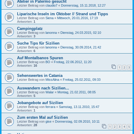
Atelier in Palermo gesucht
Letzter Beitrag von
claudio7
«
Donnerstag, 15.11.2018, 12:27
Liparische Inseln im Oktober // Strand und Tipps
Letzter Beitrag von
Siena
«
Mittwoch, 20.01.2016, 17:19
Antworten:
1
Campingplatz
Letzter Beitrag von
lanonna
«
Dienstag, 24.03.2015, 02:10
Antworten:
3
Suche Tips für Sizilien
Letzter Beitrag von
lanonna
«
Dienstag, 30.09.2014, 21:42
Antworten:
6
Auf Montalbanos Spuren
Letzter Beitrag von
BO
«
Freitag, 22.06.2012, 11:20
Antworten:
16
1
2
3
Sehenswertes in Catania
Letzter Beitrag von
MissAlina
«
Freitag, 25.02.2011, 09:33
Auswandern nach Sizilien...
Letzter Beitrag von
Walar
«
Montag, 21.02.2011, 08:05
Antworten:
5
Jobangebote auf Sizilien
Letzter Beitrag von
ferrara
«
Samstag, 13.11.2010, 15:47
Antworten:
1
Zum ersten Mal auf Sizilien
Letzter Beitrag von
gise
«
Donnerstag, 02.09.2010, 10:11
Antworten:
28
1
2
3
4
5