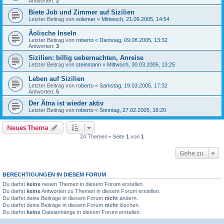
Antworten:
2
Biete Job und Zimmer auf Sizilien
Letzter Beitrag von
solemar
«
Mittwoch, 21.09.2005, 14:54
Äolische Inseln
Letzter Beitrag von
roberto
«
Dienstag, 09.08.2005, 13:32
Antworten:
3
Sizilien: billig uebernachten, Anreise
Letzter Beitrag von
steinmann
«
Mittwoch, 30.03.2005, 13:25
Leben auf Sizilien
Letzter Beitrag von
roberto
«
Samstag, 19.03.2005, 17:32
Antworten:
5
Der Ätna ist wieder aktiv
Letzter Beitrag von
roberto
«
Sonntag, 27.02.2005, 16:20
Neues Thema
24 Themen • Seite
1
von
1
Gehe zu
BERECHTIGUNGEN IN DIESEM FORUM
Du darfst
keine
neuen Themen in diesem Forum erstellen.
Du darfst
keine
Antworten zu Themen in diesem Forum erstellen.
Du darfst deine Beiträge in diesem Forum
nicht
ändern.
Du darfst deine Beiträge in diesem Forum
nicht
löschen.
Du darfst
keine
Dateianhänge in diesem Forum erstellen.