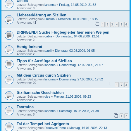
Ustica
Letzter Beitrag von
lanonna
«
Freitag, 14.05.2010, 21:58
Antworten:
3
Liebeserklärung an Sizilien
Letzter Beitrag von
Ondina
«
Mittwoch, 10.03.2010, 18:15
Antworten:
41
1
2
3
4
5
6
DRINGEND! Suche Flugbegleiter fuer einen Welpen
Letzter Beitrag von
cabia
«
Donnerstag, 04.06.2009, 12:51
Antworten:
2
Honig Imkerei
Letzter Beitrag von
papili
«
Dienstag, 03.03.2009, 01:05
Antworten:
2
Tipps für Ausflüge auf Sizilien
Letzter Beitrag von
lanonna
«
Donnerstag, 12.02.2009, 21:07
Antworten:
5
Mit dem Circus durch Sizilien
Letzter Beitrag von
lanonna
«
Donnerstag, 27.03.2008, 17:52
Antworten:
20
1
2
3
Sizilianische Geschichten
Letzter Beitrag von
gise
«
Freitag, 21.03.2008, 09:23
Antworten:
2
Taormina
Letzter Beitrag von
lanonna
«
Samstag, 15.03.2008, 21:39
Antworten:
8
1
2
Tal der Tempel bei Agrigento
Letzter Beitrag von
DiscoverRome
«
Montag, 16.01.2006, 22:13